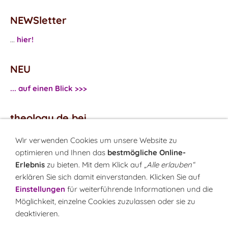
NEWSletter
...
hier!
NEU
... auf einen Blick >>>
theology.de bei
...
Facebook
Wir verwenden Cookies um unsere Website zu
...
Twitter
optimieren und Ihnen das
bestmögliche Online-
Erlebnis
zu bieten. Mit dem Klick auf
„Alle erlauben“
erklären Sie sich damit einverstanden. Klicken Sie auf
Monatsrätsel
Einstellungen
für weiterführende Informationen und die
Rätseln & Gewinnen!
Möglichkeit, einzelne Cookies zuzulassen oder sie zu
deaktivieren.
Seit 18.10.1999