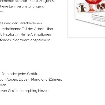
prechende 3DCharaktere. Sorgen Sie
ckene Lehrveranstaltungen,
t.
passung der verschiedenen
nterhaltsame Teil der Arbeit: Über
lk sofort in kleine Animationen
laufendes Programm abspeichern
 Foto oder jeder Grafik.
 von Augen, Lippen, Mund und Zähnen.
llen.
e von Gesichtsmorphing hinzu.