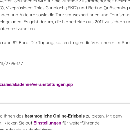
ertet. Gelungenes wird für die künftige Zusammenarbeit gesicher
O), Vizepräsident Thies Gundlach (EKD) und Bettina Quäschning 
urinnen und Akteure sowie die Tourismusexpertinnen und Tourismus
ingeladen. Es geht darum, die Lerneffekte aus 2017 zu sichern u
äten festzuhalten.
 rund 82 Euro. Die Tagungskosten tragen die Versicherer im Ra
0511/2796-137
ziales/akademie/veranstaltungen.jsp
nd Ihnen das
zu bieten. Mit dem
bestmögliche Online-Erlebnis
. Klicken Sie auf
für weiterführende
Einstellungen
r
LINK-Hinweis
Disclaimer
Datenschutzerklärung
Über uns
Kontakt
n oder sie zu deaktivieren.