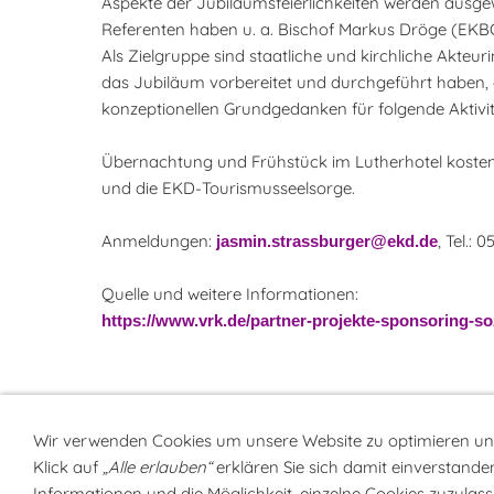
Aspekte der Jubiläumsfeierlichkeiten werden ausgew
Referenten haben u. a. Bischof Markus Dröge (EKB
Als Zielgruppe sind staatliche und kirchliche Akte
das Jubiläum vorbereitet und durchgeführt haben, e
konzeptionellen Grundgedanken für folgende Aktivit
Übernachtung und Frühstück im Lutherhotel kosten
und die EKD-Tourismusseelsorge.
Anmeldungen:
, Tel.: 
jasmin.strassburger@ekd.de
Quelle und weitere Informationen:
https://www.vrk.de/partner-projekte-sponsoring-so
Wir verwenden Cookies um unsere Website zu optimieren u
Klick auf
„Alle erlauben“
erklären Sie sich damit einverstanden
Sitemap
NEWSlette
Informationen und die Möglichkeit, einzelne Cookies zuzulasse