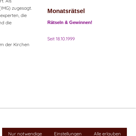
t. Als
(IMG) zugesagt.
Monatsrätsel
experten, die
nd die
Rätseln & Gewinnen!
Seit 18.10.1999
um der Kirchen
Impressum
Nur notwendige
Cookies
Einstellungen
Alle erlauben