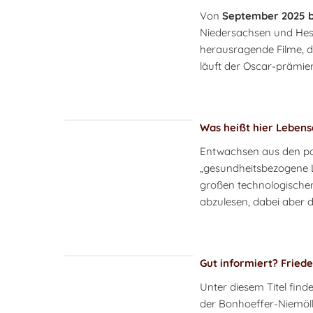
Von
September 2025 b
Niedersachsen und Hess
herausragende Filme, di
läuft der Oscar-prämier
Was heißt hier Lebensq
Entwachsen aus den pol
„gesundheitsbezogene 
großen technologischen 
abzulesen, dabei aber di
Gut informiert? Friede
Unter diesem Titel fin
der Bonhoeffer-Niemöll