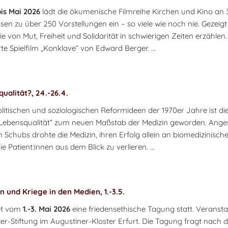
is Mai 2026
lädt die ökumenische Filmreihe Kirchen und Kino an 
en zu über 250 Vorstellungen ein – so viele wie noch nie. Gezeig
e von Mut, Freiheit und Solidarität in schwierigen Zeiten erzähle
te Spielfilm „Konklave“ von Edward Berger. ...
ualität?, 24.-26.4.
itischen und soziologischen Reformideen der 1970er Jahre ist di
Lebensqualität“ zum neuen Maßstab der Medizin geworden. Anges
Schubs drohte die Medizin, ihren Erfolg allein an biomedizinisc
e Patient:innen aus dem Blick zu verlieren. ...
n und Kriege in den Medien, 1.-3.5.
det vom
1.-3. Mai 2026
eine friedensethische Tagung statt. Veranstal
er-Stiftung im Augustiner-Kloster Erfurt. Die Tagung fragt nach 