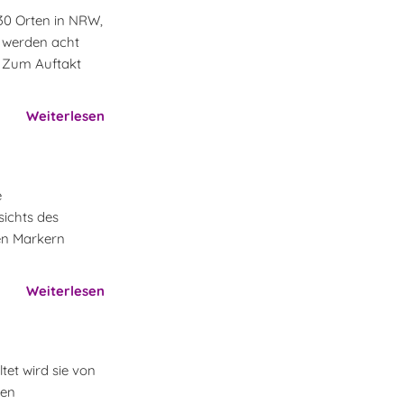
30 Orten in NRW,
t werden acht
n. Zum Auftakt
Weiterlesen
e
ichts des
hen Markern
Weiterlesen
tet wird sie von
den