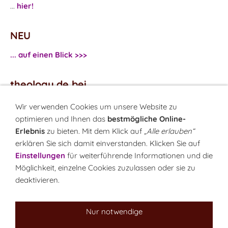
...
hier!
NEU
... auf einen Blick >>>
theology.de bei
...
Facebook
Wir verwenden Cookies um unsere Website zu
...
Twitter
optimieren und Ihnen das
bestmögliche Online-
Erlebnis
zu bieten. Mit dem Klick auf
„Alle erlauben“
erklären Sie sich damit einverstanden. Klicken Sie auf
Monatsrätsel
Einstellungen
für weiterführende Informationen und die
Rätseln & Gewinnen!
Möglichkeit, einzelne Cookies zuzulassen oder sie zu
deaktivieren.
Seit 18.10.1999
Nur notwendige