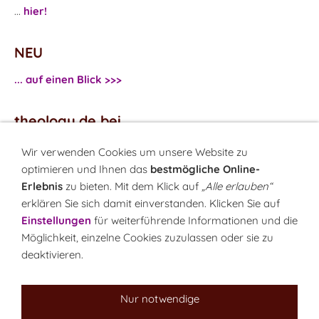
...
hier!
NEU
... auf einen Blick >>>
theology.de bei
...
Facebook
Wir verwenden Cookies um unsere Website zu
...
Twitter
optimieren und Ihnen das
bestmögliche Online-
Erlebnis
zu bieten. Mit dem Klick auf
„Alle erlauben“
erklären Sie sich damit einverstanden. Klicken Sie auf
Monatsrätsel
Einstellungen
für weiterführende Informationen und die
Rätseln & Gewinnen!
Möglichkeit, einzelne Cookies zuzulassen oder sie zu
deaktivieren.
Seit 18.10.1999
Nur notwendige