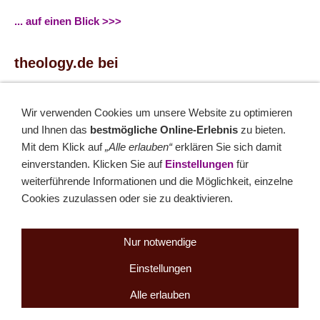
... auf einen Blick >>>
theology.de bei
...
Facebook
...
Twitter
Wir verwenden Cookies um unsere Website zu optimieren
und Ihnen das
bestmögliche Online-Erlebnis
zu bieten.
Monatsrätsel
Mit dem Klick auf
„Alle erlauben“
erklären Sie sich damit
einverstanden. Klicken Sie auf
Einstellungen
für
Rätseln & Gewinnen!
weiterführende Informationen und die Möglichkeit, einzelne
Cookies zuzulassen oder sie zu deaktivieren.
Seit 18.10.1999
Nur notwendige
Einstellungen
Sitemap
NEWSletter
LINK-Hinweis
Disclaimer
Datenschutzerklärung
Über uns
Alle erlauben
Kontakt
Impressum
Cookies