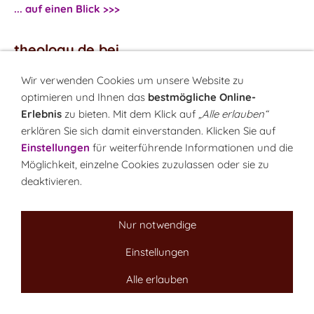
... auf einen Blick >>>
theology.de bei
...
Facebook
Wir verwenden Cookies um unsere Website zu
...
Twitter
optimieren und Ihnen das
bestmögliche Online-
Erlebnis
zu bieten. Mit dem Klick auf
„Alle erlauben“
erklären Sie sich damit einverstanden. Klicken Sie auf
Monatsrätsel
Einstellungen
für weiterführende Informationen und die
Rätseln & Gewinnen!
Möglichkeit, einzelne Cookies zuzulassen oder sie zu
deaktivieren.
Seit 18.10.1999
Nur notwendige
Einstellungen
Sitemap
NEWSletter
LINK-Hinweis
Disclaimer
Datenschutzerklärung
Über uns
Alle erlauben
Kontakt
Impressum
Cookies