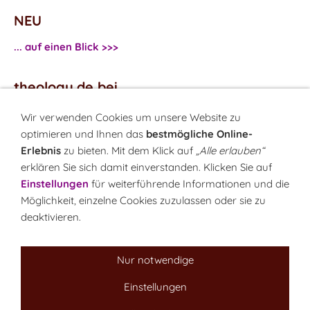
NEU
... auf einen Blick >>>
theology.de bei
...
Facebook
Wir verwenden Cookies um unsere Website zu
...
Twitter
optimieren und Ihnen das
bestmögliche Online-
Erlebnis
zu bieten. Mit dem Klick auf
„Alle erlauben“
erklären Sie sich damit einverstanden. Klicken Sie auf
Monatsrätsel
Einstellungen
für weiterführende Informationen und die
Rätseln & Gewinnen!
Möglichkeit, einzelne Cookies zuzulassen oder sie zu
deaktivieren.
Seit 18.10.1999
Nur notwendige
Einstellungen
Sitemap
NEWSletter
LINK-Hinweis
Disclaimer