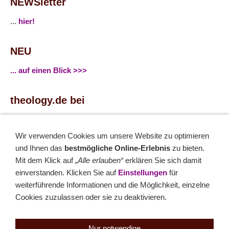
NEWSletter
...
hier!
NEU
... auf einen Blick >>>
theology.de bei
...
Facebook
...
Twitter
Wir verwenden Cookies um unsere Website zu optimieren
und Ihnen das
bestmögliche Online-Erlebnis
zu bieten.
Mit dem Klick auf
„Alle erlauben“
erklären Sie sich damit
Monatsrätsel
einverstanden. Klicken Sie auf
Einstellungen
für
Rätseln & Gewinnen!
weiterführende Informationen und die Möglichkeit, einzelne
Cookies zuzulassen oder sie zu deaktivieren.
Seit 18.10.1999
Nur notwendige