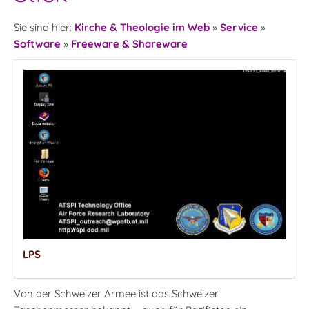
Sie sind hier:
Kirche & Theologie im Web
»
Service
»
Software
»
Freeware & Shareware
LPS
Von der Schweizer Armee ist das Schweizer