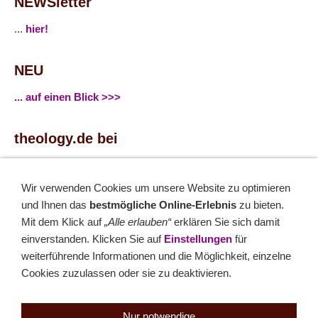
NEWSletter
...
hier!
NEU
... auf einen Blick >>>
theology.de bei
...
Facebook
...
Twitter
Wir verwenden Cookies um unsere Website zu optimieren
und Ihnen das
bestmögliche Online-Erlebnis
zu bieten.
Monatsrätsel
Mit dem Klick auf
„Alle erlauben“
erklären Sie sich damit
einverstanden. Klicken Sie auf
Einstellungen
für
Rätseln & Gewinnen!
weiterführende Informationen und die Möglichkeit, einzelne
Cookies zuzulassen oder sie zu deaktivieren.
Seit 18.10.1999
Nur notwendige