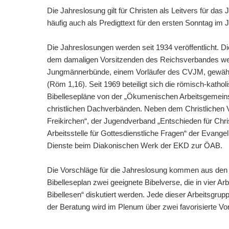
Die Jahreslosung gilt für Christen als Leitvers für das
häufig auch als Predigttext für den ersten Sonntag im 
Die Jahreslosungen werden seit 1934 veröffentlicht. 
dem damaligen Vorsitzenden des Reichsverbandes wei
Jungmännerbünde, einem Vorläufer des CVJM, gewählt
(Röm 1,16). Seit 1969 beteiligt sich die römisch-kath
Bibellesepläne von der „Ökumenischen Arbeitsgemeins
christlichen Dachverbänden. Neben dem Christlichen 
Freikirchen“, der Jugendverband „Entschieden für Chr
Arbeitsstelle für Gottesdienstliche Fragen“ der Evang
Dienste beim Diakonischen Werk der EKD zur ÖAB.
Die Vorschläge für die Jahreslosung kommen aus de
Bibelleseplan zwei geeignete Bibelverse, die in vier
Bibellesen“ diskutiert werden. Jede dieser Arbeitsgru
der Beratung wird im Plenum über zwei favorisierte V