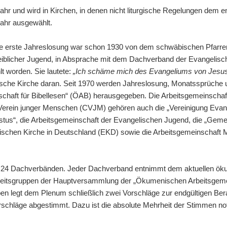
 Jahr und wird in Kirchen, in denen nicht liturgische Regelungen dem 
Jahr ausgewählt.
Die erste Jahreslosung war schon 1930 von dem schwäbischen Pfarrer
blicher Jugend, in Absprache mit dem Dachverband der Evangelisc
 worden. Sie lautete:
„Ich schäme mich des Evangeliums von Jesus 
olische Kirche daran. Seit 1970 werden Jahreslosung, Monatssprüche 
chaft für Bibellesen“ (ÖAB) herausgegeben. Die Arbeitsgemeinschaf
Verein junger Menschen (CVJM) gehören auch die „Vereinigung Evan
istus“, die Arbeitsgemeinschaft der Evangelischen Jugend, die „Ge
elischen Kirche in Deutschland (EKD) sowie die Arbeitsgemeinschaft 
n 24 Dachverbänden. Jeder Dachverband entnimmt dem aktuellen ö
 Arbeitsgruppen der Hauptversammlung der „Ökumenischen Arbeitsgeme
ppen legt dem Plenum schließlich zwei Vorschläge zur endgültigen Be
orschläge abgestimmt. Dazu ist die absolute Mehrheit der Stimmen no