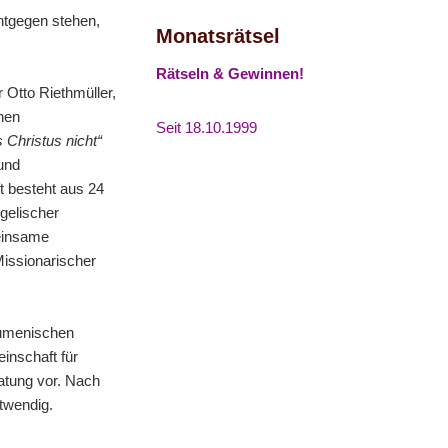
entgegen stehen,
Monatsrätsel
Rätseln & Gewinnen!
 Otto Riethmüller,
hen
Seit 18.10.1999
Christus nicht“
und
t besteht aus 24
gelischer
meinsame
Missionarischer
kumenischen
inschaft für
ratung vor. Nach
twendig.