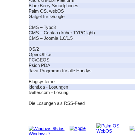
Android Mobil Plattform
BlackBerry Smartphones
Palm OS, webOS
Gatget für iGoogle
CMS – Typo3
CMS – Contao (früher TYPOlight)
CMS – Joomla 1.0/1.5
OS/2
OpenOffice
PC/GEOS
Psion PDA
Java-Programm für alle Handys
Blogsysteme
identi.ca - Losungen
twitter.com - Losung
Die Losungen als RSS-Feed