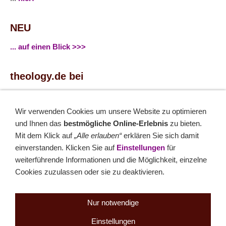
NEU
... auf einen Blick >>>
theology.de bei
...
Facebook
...
Twitter
Wir verwenden Cookies um unsere Website zu optimieren
und Ihnen das
bestmögliche Online-Erlebnis
zu bieten.
Monatsrätsel
Mit dem Klick auf
„Alle erlauben“
erklären Sie sich damit
einverstanden. Klicken Sie auf
Einstellungen
für
Rätseln & Gewinnen!
weiterführende Informationen und die Möglichkeit, einzelne
Cookies zuzulassen oder sie zu deaktivieren.
Seit 18.10.1999
Nur notwendige
Einstellungen