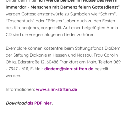
Unter dem Titel "
Ich werde bleiben im Hause des Herrn
immerdar - Menschen mit Demenz feiern Gottesdienst
"
werden Gottesdienstentwürfe zu Symbolen wie "Schirm",
"Taschentuch" oder "Pflaster", aber auch zu den Festen
des Kirchenjahrs, vorgestellt. Auf einer beigefügten Audio-
CD sind die vorgeschlagenen Lieder zu hören.
Exemplare können kostenfrei beim Stiftungsfonds DiaDem
der Stiftung Diakonie in Hessen und Nassau, Frau Carolin
Ohlig, Ederstraße 12, 60486 Frankfurt am Main, Telefon 069
- 7947 - 6111, E-Mail:
diadem@sinn-stiften.de
bestellt
werden.
Informationen:
www.sinn-stiften.de
Download
als PDF hier
.