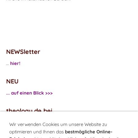
NEWSletter
...
hier!
NEU
... auf einen Blick >>>
theology.de bei
...
Facebook
Wir verwenden Cookies um unsere Website zu
...
Twitter
optimieren und Ihnen das
bestmögliche Online-