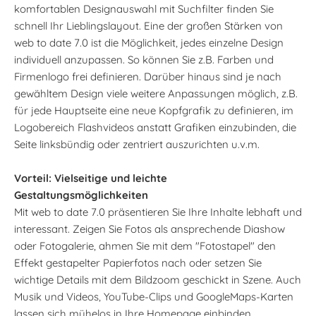
komfortablen Designauswahl mit Suchfilter finden Sie
schnell Ihr Lieblingslayout. Eine der großen Stärken von
web to date 7.0 ist die Möglichkeit, jedes einzelne Design
individuell anzupassen. So können Sie z.B. Farben und
Firmenlogo frei definieren. Darüber hinaus sind je nach
gewähltem Design viele weitere Anpassungen möglich, z.B.
für jede Hauptseite eine neue Kopfgrafik zu definieren, im
Logobereich Flashvideos anstatt Grafiken einzubinden, die
Seite linksbündig oder zentriert auszurichten u.v.m.
Vorteil: Vielseitige und leichte
Gestaltungsmöglichkeiten
Mit web to date 7.0 präsentieren Sie Ihre Inhalte lebhaft und
interessant. Zeigen Sie Fotos als ansprechende Diashow
oder Fotogalerie, ahmen Sie mit dem "Fotostapel" den
Effekt gestapelter Papierfotos nach oder setzen Sie
wichtige Details mit dem Bildzoom geschickt in Szene. Auch
Musik und Videos, YouTube-Clips und GoogleMaps-Karten
lassen sich mühelos in Ihre Homepage einbinden.