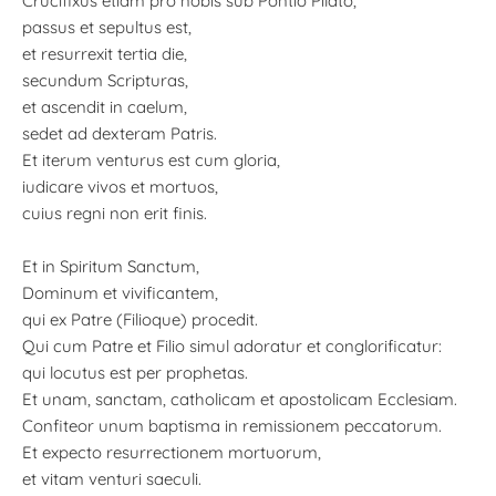
Crucifixus etiam pro nobis sub Pontio Pilato,
passus et sepultus est,
et resurrexit tertia die,
secundum Scripturas,
et ascendit in caelum,
sedet ad dexteram Patris.
Et iterum venturus est cum gloria,
iudicare vivos et mortuos,
cuius regni non erit finis.
Et in Spiritum Sanctum,
Dominum et vivificantem,
qui ex Patre (Filioque) procedit.
Qui cum Patre et Filio simul adoratur et conglorificatur:
qui locutus est per prophetas.
Et unam, sanctam, catholicam et apostolicam Ecclesiam.
Confiteor unum baptisma in remissionem peccatorum.
Et expecto resurrectionem mortuorum,
et vitam venturi saeculi.