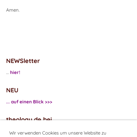
Amen.
NEWSletter
...
hier!
NEU
... auf einen Blick >>>
theology.de bei
...
Facebook
Wir verwenden Cookies um unsere Website zu