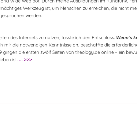
World Wide Web bot. Durch meine Ausbildungen im Rundfunk, Fer
n mächtiges Werkzeug ist, um Menschen zu erreichen, die nicht m
ngesprochen werden.
iten des Internets zu nutzen, fasste ich den Entschluss:
Wenn's ke
ch mir die notwendigen Kenntnisse an, beschaffte die erforderlic
99 gingen die ersten zwölf Seiten von theology.de online – ein bew
ieben ist.
... >>>
.