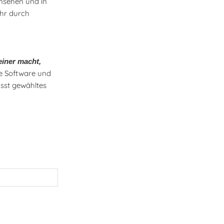
nsehen und in
ehr durch
iner macht,
he Software und
usst gewähltes