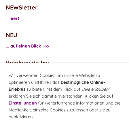
NEWSletter
...
hier!
NEU
... auf einen Blick >>>
theology.de bei
...
Facebook
Wir verwenden Cookies um unsere Website zu
...
Twitter
optimieren und Ihnen das
bestmögliche Online-
Erlebnis
zu bieten. Mit dem Klick auf
„Alle erlauben“
erklären Sie sich damit einverstanden. Klicken Sie auf
Monatsrätsel
Einstellungen
für weiterführende Informationen und die
Rätseln & Gewinnen!
Möglichkeit, einzelne Cookies zuzulassen oder sie zu
deaktivieren.
Seit 18.10.1999