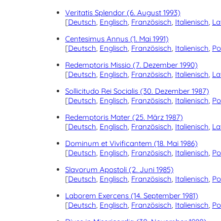
Veritatis Splendor (6. August 1993)
[
Deutsch
,
Englisch
,
Französisch
,
Italienisch
,
La
Centesimus Annus (1. Mai 1991)
[
Deutsch
,
Englisch
,
Französisch
,
Italienisch
,
Po
Redemptoris Missio (7. Dezember 1990)
[
Deutsch
,
Englisch
,
Französisch
,
Italienisch
,
La
Sollicitudo Rei Socialis (30. Dezember 1987)
[
Deutsch
,
Englisch
,
Französisch
,
Italienisch
,
Po
Redemptoris Mater (25. März 1987)
[
Deutsch
,
Englisch
,
Französisch
,
Italienisch
,
La
Dominum et Vivificantem (18. Mai 1986)
[
Deutsch
,
Englisch
,
Französisch
,
Italienisch
,
Po
Slavorum Apostoli (2. Juni 1985)
[
Deutsch
,
Englisch
,
Französisch
,
Italienisch
,
Po
Laborem Exercens (14. September 1981)
[
Deutsch
,
Englisch
,
Französisch
,
Italienisch
,
Po