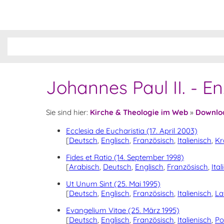
Johannes Paul II. - En
Sie sind hier:
Kirche & Theologie im Web
»
Downlo
Ecclesia de Eucharistia (17. April 2003)
[
Deutsch
,
Englisch
,
Französisch
,
Italienisch
,
Kr
Fides et Ratio (14. September 1998)
[
Arabisch
,
Deutsch
,
Englisch
,
Französisch
,
Ital
Ut Unum Sint (25. Mai 1995)
[
Deutsch
,
Englisch
,
Französisch
,
Italienisch
,
La
Evangelium Vitae (25. März 1995)
[
Deutsch
,
Englisch
,
Französisch
,
Italienisch
,
Po