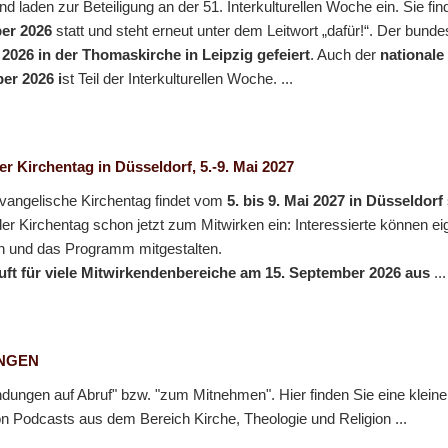
nd laden zur Beteiligung an der 51. Interkulturellen Woche ein. Sie f
ber 2026
statt und steht erneut unter dem Leitwort „dafür!“. Der bund
2026 in der Thomaskirche in Leipzig gefeiert
. Auch der
nationale
er 2026 i
st Teil der Interkulturellen Woche. ...
r Kirchentag in Düsseldorf, 5.-9. Mai 2027
vangelische Kirchentag findet vom
5. bis 9. Mai 2027 in Düsseldorf
 der Kirchentag schon jetzt zum Mitwirken ein: Interessierte können e
gen und das Programm mitgestalten.
uft für viele Mitwirkendenbereiche am 15. September 2026 aus
...
NGEN
dungen auf Abruf" bzw. "zum Mitnehmen". Hier finden Sie eine kleine
 Podcasts aus dem Bereich Kirche, Theologie und Religion ...