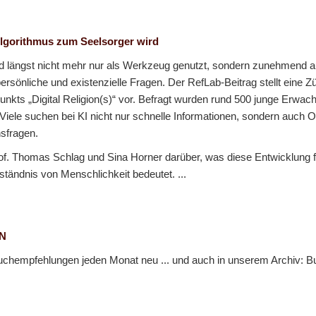
gorithmus zum Seelsorger wird
ird längst nicht mehr nur als Werkzeug genutzt, sondern zunehmend a
rsönliche und existenzielle Fragen. Der RefLab-Beitrag stellt eine Zü
kts „Digital Religion(s)“ vor. Befragt wurden rund 500 junge Erwach
iele suchen bei KI nicht nur schnelle Informationen, sondern auch Or
sfragen.
f. Thomas Schlag und Sina Horner darüber, was diese Entwicklung f
tändnis von Menschlichkeit bedeutet. ...
N
Buchempfehlungen jeden Monat neu ... und auch in unserem Archiv: 