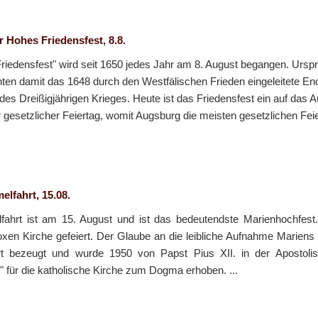
Hohes Friedensfest, 8.8.
edensfest" wird seit 1650 jedes Jahr am 8. August begangen. Ursprü
ten damit das 1648 durch den Westfälischen Frieden eingeleitete End
s Dreißigjährigen Krieges. Heute ist das Friedensfest ein auf das 
 gesetzlicher Feiertag, womit Augsburg die meisten gesetzlichen Feie
lfahrt, 15.08.
ahrt ist am 15. August und ist das bedeutendste Marienhochfest
oxen Kirche gefeiert. Der Glaube an die leibliche Aufnahme Mariens
t bezeugt und wurde 1950 von Papst Pius XII. in der Apostolisc
" für die katholische Kirche zum Dogma erhoben. ...