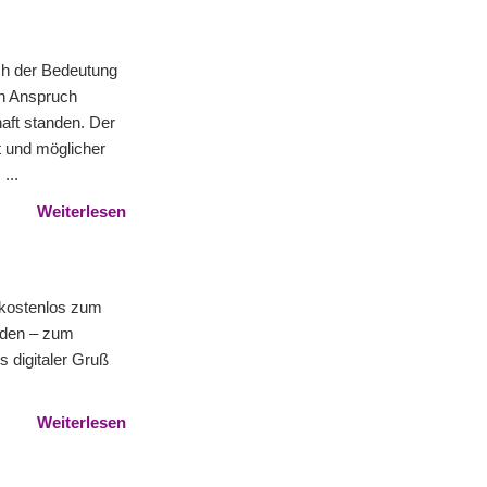
ch der Bedeutung
in Anspruch
aft standen. Der
it und möglicher
...
Weiterlesen
e kostenlos zum
rden – zum
s digitaler Gruß
Weiterlesen