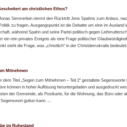
scheitert am christlichen Ethos?
Jonas Simmerlein nimmt den Rücktritt Jens Spahns zum Anlass, na
r Politik zu fragen. Ausgangspunkt ist die Debatte um eine im Ausland 
aft, während Spahn und seine Partei politisch gegen Leihmuttersch
er ein rein privates Ereignis als eine Frage politischer Glaubwürdigke
kt steht die Frage, was „christlich“ in der Christdemokratie bedeutet. 
m Mitnehmen
ter dem Titel „Segen zum Mitnehmen – Teil 2“ gestaltete Segenswort
tive können in hoher Auflösung heruntergeladen und ausgedruckt we
sten der Gemeinde, als Postkarte, für die Wohnung, das Büro oder al
Segenswort guttun kann. ...
be im Ruhestand