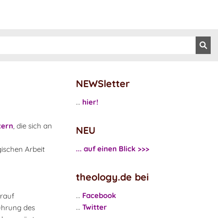
NEWSletter
...
hier!
tern
, die sich an
NEU
... auf einen Blick >>>
gischen Arbeit
theology.de bei
...
Facebook
arauf
...
Twitter
führung des