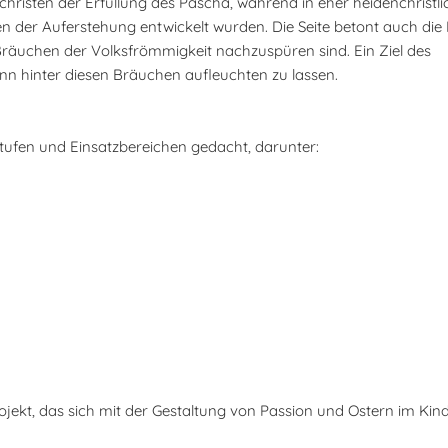
christen der Erfüllung des Pascha, während in eher heidenchristl
der Auferstehung entwickelt wurden. Die Seite betont auch die R
 Bräuchen der Volksfrömmigkeit nachzuspüren sind. Ein Ziel des
 Sinn hinter diesen Bräuchen aufleuchten zu lassen.
sstufen und Einsatzbereichen gedacht, darunter:
ojekt, das sich mit der Gestaltung von Passion und Ostern im Kin