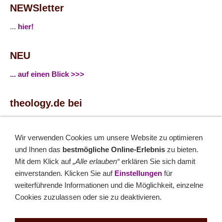
NEWSletter
...
hier!
NEU
... auf einen Blick >>>
theology.de bei
...
Facebook
...
Twitter
Wir verwenden Cookies um unsere Website zu optimieren
und Ihnen das
bestmögliche Online-Erlebnis
zu bieten.
Monatsrätsel
Mit dem Klick auf
„Alle erlauben“
erklären Sie sich damit
einverstanden. Klicken Sie auf
Einstellungen
für
Rätseln & Gewinnen!
weiterführende Informationen und die Möglichkeit, einzelne
Cookies zuzulassen oder sie zu deaktivieren.
Seit 18.10.1999