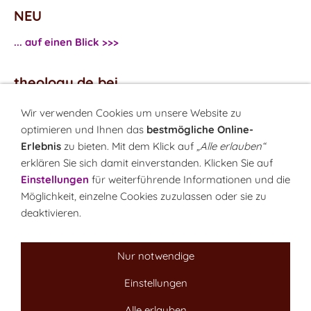
NEU
... auf einen Blick >>>
theology.de bei
...
Facebook
Wir verwenden Cookies um unsere Website zu
...
Twitter
optimieren und Ihnen das
bestmögliche Online-
Erlebnis
zu bieten. Mit dem Klick auf
„Alle erlauben“
erklären Sie sich damit einverstanden. Klicken Sie auf
Monatsrätsel
Einstellungen
für weiterführende Informationen und die
Rätseln & Gewinnen!
Möglichkeit, einzelne Cookies zuzulassen oder sie zu
deaktivieren.
Seit 18.10.1999
Nur notwendige
Einstellungen
Sitemap
NEWSletter
LINK-Hinweis
Disclaimer
Datenschutzerklärung
Über uns
Alle erlauben
Kontakt
Impressum
Cookies