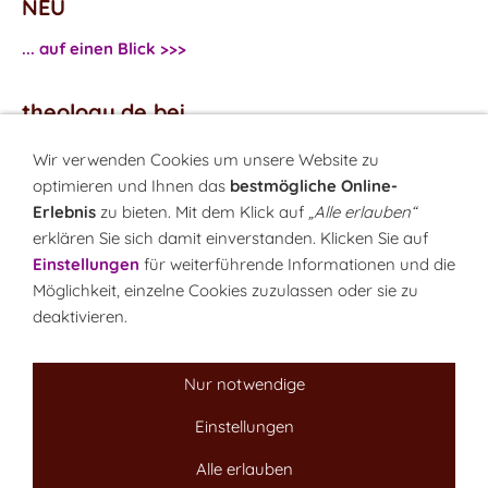
NEU
... auf einen Blick >>>
theology.de bei
...
Facebook
Wir verwenden Cookies um unsere Website zu
...
Twitter
optimieren und Ihnen das
bestmögliche Online-
Erlebnis
zu bieten. Mit dem Klick auf
„Alle erlauben“
erklären Sie sich damit einverstanden. Klicken Sie auf
Monatsrätsel
Einstellungen
für weiterführende Informationen und die
Rätseln & Gewinnen!
Möglichkeit, einzelne Cookies zuzulassen oder sie zu
deaktivieren.
Seit 18.10.1999
Nur notwendige
Einstellungen
Sitemap
NEWSletter
LINK-Hinweis
Disclaimer
Datenschutzerklärung
Über uns
Alle erlauben
Kontakt
Impressum
Cookies