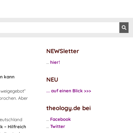
NEWSletter
...
hier!
en kann
NEU
... auf einen Blick >>>
chweigegebot“
sprochen. Aber
theology.de bei
...
Facebook
Deutschland
...
Twitter
 – Hilfreich