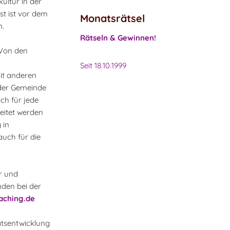
ultur in der
st ist vor dem
Monatsrätsel
n.
Rätseln & Gewinnen!
 Von den
Seit 18.10.1999
it anderen
 der Gemeinde
ch für jede
eitet werden
 in
auch für die
er und
nden bei der
aching.de
ätsentwicklung