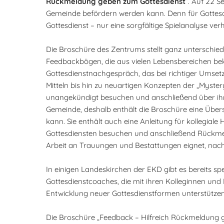
Rückmeldung geben zum Gottesdienst
“. Auf 22 S
Gemeinde befördern werden kann. Denn für Gottesdie
Gottesdienst – nur eine sorgfältige Spielanalyse ve
Die Broschüre des Zentrums stellt ganz unterschi
Feedbackbögen, die aus vielen Lebensbereichen bek
Gottesdienstnachgespräch, das bei richtiger Umset
Mitteln bis hin zu neuartigen Konzepten der „Myste
unangekündigt besuchen und anschließend über ihre 
Gemeinde, deshalb enthält die Broschüre eine Über
kann. Sie enthält auch eine Anleitung für kollegiale
Gottesdiensten besuchen und anschließend Rückmeld
Arbeit an Trauungen und Bestattungen eignet, nac
In einigen Landeskirchen der EKD gibt es bereits sp
Gottesdienstcoaches, die mit ihren Kolleginnen und 
Entwicklung neuer Gottesdienstformen unterstützen
Die Broschüre „Feedback – Hilfreich Rückmeldung g