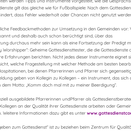
eiten werden Tipps und Instrumente vorgestellt, wie die Gesprächsk
nste gilt das gleiche wie für Fußballspiele: Nach dem Gottesdien
rhindert, dass Fehler wiederholt oder Chancen nicht genutzt werde
edliche Feedbackmethoden zur Umsetzung in den Gemeinden vor:
annt und deshalb auch schon berüchtigt sind, über das
zung durchaus mehr sein kann als eine Fortsetzung der Predigt m
ry Worshipper“: Geheime Gottesdiensttester, die die Gottesdienste
Erfahrungen berichten. Nicht jedes dieser Instrumente eignet si
sicht, welche Fragestellung mit welcher Methode am besten bearb
 Hospitationen, bei denen Pfarrerinnen und Pfarrer sich gegenseitig
ung geben von Kollegin zu Kollegen – ein Instrument, das sich 
h dem Motto: „Komm doch mal mit zu meiner Beerdigung“.
eziell ausgebildete Pfarrerinnen undPfarrer als Gottesdienstberat
Kollegen an der Qualität ihrer Gottesdienste arbeiten oder Gemei
. Weitere Informationen dazu gibt es unter
www.gottesdienstco
eben zum Gottesdienst“ ist zu beziehen beim Zentrum für Qualit