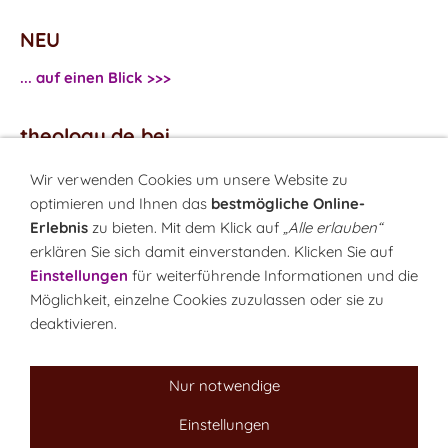
NEU
... auf einen Blick >>>
theology.de bei
...
Facebook
Wir verwenden Cookies um unsere Website zu
...
Twitter
optimieren und Ihnen das
bestmögliche Online-
Erlebnis
zu bieten. Mit dem Klick auf
„Alle erlauben“
erklären Sie sich damit einverstanden. Klicken Sie auf
Monatsrätsel
Einstellungen
für weiterführende Informationen und die
Rätseln & Gewinnen!
Möglichkeit, einzelne Cookies zuzulassen oder sie zu
deaktivieren.
Seit 18.10.1999
Nur notwendige
Einstellungen
Sitemap
NEWSletter
LINK-Hinweis
Disclaimer