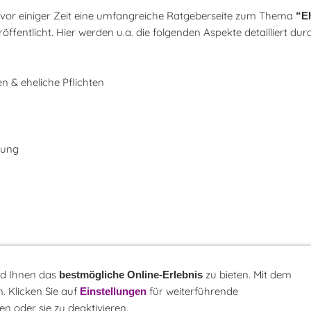
 vor einiger Zeit eine umfangreiche Ratgeberseite zum Thema
“E
röffentlicht. Hier werden u.a. die folgenden Aspekte detailliert dur
n & eheliche Pflichten
dung
nd Ihnen das
zu bieten. Mit dem
bestmögliche Online-Erlebnis
. Klicken Sie auf
für weiterführende
Einstellungen
r
LINK-Hinweis
Disclaimer
Datenschutzerklärung
Über uns
Kontakt
n oder sie zu deaktivieren.