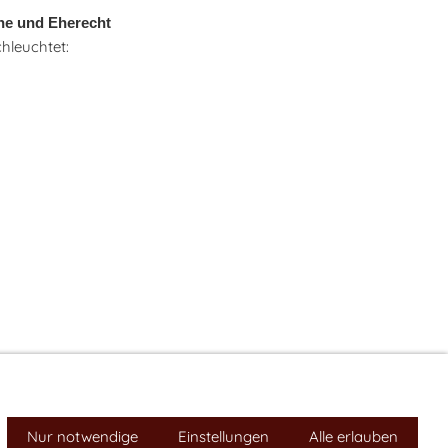
he und Eherecht
chleuchtet:
Impressum
Nur notwendige
Cookies
Einstellungen
Alle erlauben