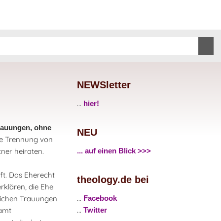
NEWSletter
...
hier!
Trauungen, ohne
NEU
die Trennung von
ner heiraten.
... auf einen Blick >>>
fft. Das Eherecht
theology.de bei
klären, die Ehe
...
hlichen Trauungen
Facebook
...
samt
Twitter