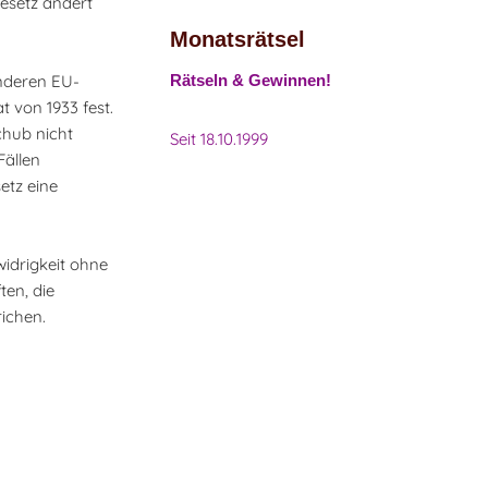
esetz ändert
Monatsrätsel
nderen EU-
Rätseln & Gewinnen!
 von 1933 fest.
chub nicht
Seit 18.10.1999
Fällen
etz eine
idrigkeit ohne
en, die
ichen.