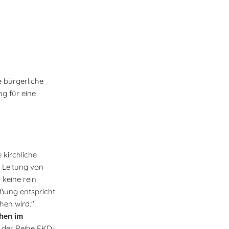
 bürgerliche
g für eine
 kirchliche
r Leitung von
 keine rein
eßung entspricht
hen wird."
Ehen im
 der Reihe EKD-