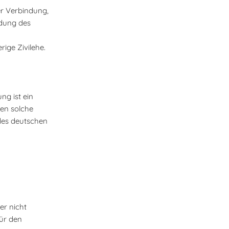
er Verbindung,
ndung des
ige Zivilehe.
ng ist ein
en solche
 des deutschen
er nicht
für den