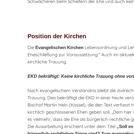
Schwächeren beim Scheitern der Ehe und auch kei
Position der Kirchen
Die
Lebensordnung und Leitl
Evangelischen Kirchen
Eheschließung zur Voraussetzung." Auch im aktuelle
kirchliche Trauung.
EKD bekräftigt: Keine kirchliche Trauung ohne vo
Nach evangelischem Verständnis bleibt die zivilrec
Trauung. Dies bekräftigt die EKD in einer heute ver
Bischof Martin Hein (Kassel), die den Text verfasst h
kirchlich geschlossenen Ehen geben soll. „Dem hie
es vielmehr, dass die Ehe als bürgerlich-rechtliche
Die Ausarbeitung erscheint unter dem Titel
„Soll es
bürgerlich-rechtlichen Sinne sind? Zum evangeli