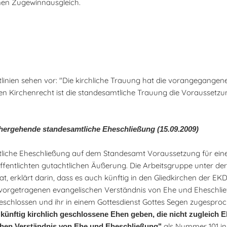
nen Zugewinnausgleich.
inien sehen vor: "Die kirchliche Trauung hat die vorangegangene
n Kirchenrecht ist die standesamtliche Trauung die Voraussetzun
rhergehende standesamtliche Eheschließung (15.09.2009)
htliche Eheschließung auf dem Standesamt Voraussetzung für eine
öffentlichten gutachtlichen Äußerung. Die Arbeitsgruppe unter de
at, erklärt darin, dass es auch künftig in den Gliedkirchen der EKD
r vorgetragenen evangelischen Verständnis von Ehe und Eheschli
 geschlossen und ihr in einem Gottesdienst Gottes Segen zugesproc
 künftig kirchlich geschlossene Ehen geben, die nicht zugleich 
als Nummer 101 in
schen Verständnis von Ehe und Eheschließung"