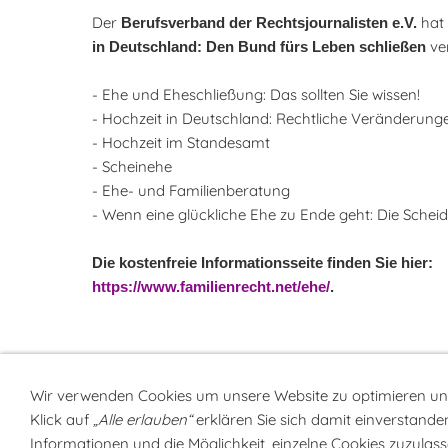
Der
hat
Berufsverband der Rechtsjournalisten e.V.
ve
in Deutschland: Den Bund fürs Leben schließen
- Ehe und Eheschließung: Das sollten Sie wissen!
- Hochzeit in Deutschland: Rechtliche Veränderunge
- Hochzeit im Standesamt
- Scheinehe
- Ehe- und Familienberatung
- Wenn eine glückliche Ehe zu Ende geht: Die Schei
Die kostenfreie Informationsseite finden Sie hier:
https://www.familienrecht.net/ehe/
.
Wir verwenden Cookies um unsere Website zu optimieren u
Klick auf
„Alle erlauben“
erklären Sie sich damit einverstanden
Sitemap
NEWSlette
Informationen und die Möglichkeit, einzelne Cookies zuzulasse