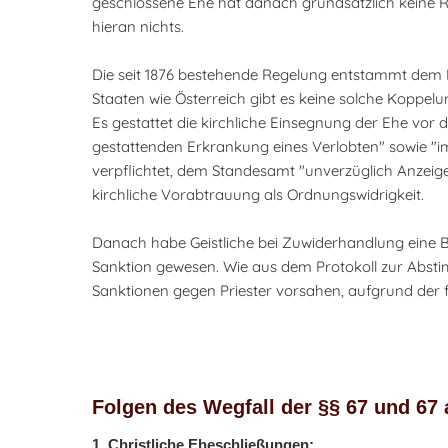
geschlossene Ehe hat danach grundsätzlich keine 
hieran nichts.
Die seit 1876 bestehende Regelung entstammt dem 
Staaten wie Österreich gibt es keine solche Koppel
Es gestattet die kirchliche Einsegnung der Ehe vor d
gestattenden Erkrankung eines Verlobten" sowie "im F
verpflichtet, dem Standesamt "unverzüglich Anzeige
kirchliche Vorabtrauung als Ordnungswidrigkeit.
Danach habe Geistliche bei Zuwiderhandlung eine Be
Sanktion gewesen. Wie aus dem Protokoll zur Absti
Sanktionen gegen Priester vorsahen, aufgrund der 
Folgen des Wegfall der §§ 67 und 67 
1. Christliche Eheschließungen: