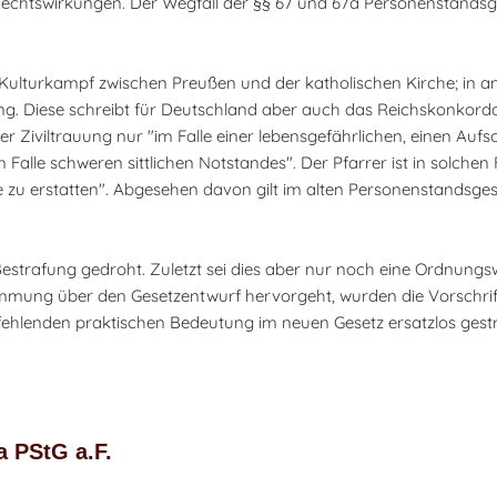
Rechtswirkungen. Der Wegfall der §§ 67 und 67a Personenstandsg
Kulturkampf zwischen Preußen und der katholischen Kirche; in a
ung. Diese schreibt für Deutschland aber auch das Reichskonkordat
er Ziviltrauung nur "im Falle einer lebensgefährlichen, einen Aufs
alle schweren sittlichen Notstandes". Der Pfarrer ist in solchen 
 zu erstatten". Abgesehen davon gilt im alten Personenstandsges
strafung gedroht. Zuletzt sei dies aber nur noch eine Ordnungsw
mmung über den Gesetzentwurf hervorgeht, wurden die Vorschrift
fehlenden praktischen Bedeutung im neuen Gesetz ersatzlos gestr
a PStG a.F.