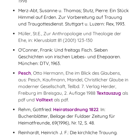
1998
Merz-Abt, Susanne u. Thomas; Stutz, Pierre: Ein Stück
Himmel auf Erden. Zur Vorbereitung auf Trauung
und Traugottesdienst. Stuttgart u. Luzern: Rex, 1993.
Müller, St.E., Zur Anthropologie und Theologie der
Ehe, in: Klerusblatt 81 (2001) 123-130
O'Conner, Frank: Und freitags Fisch. Sieben
Geschichten von irischen Liebes- und Ehepaaren.
München: DTV, 1963.
Pesch
, Otto Hermann, Ehe im Blick des Glaubens,
aus: Pesch, Kaufmann, Mandel, Christlicher Glaube in
moderner Gesellschaft, Teilbd. 7. Verlag Herder,
Freiburg im Breisgau, 2. Auflage 1988
Textauszug
als
pdf und
Volltext
als pdf.
Rehm, Gottfried:
Heiratsordnung 1822
. In:
Buchenblätter, Beilage der Fuldaer Zeitung für
Heimatfreunde, 69(1996), Nr. 12, S. 48.
Reinhardt, Heinrich J. F.: Die kirchliche Trauung.