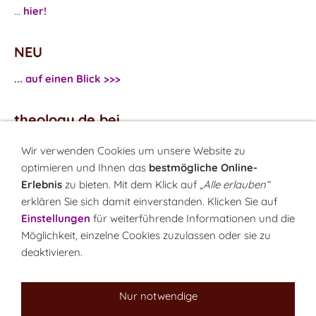
...
hier!
NEU
... auf einen Blick >>>
theology.de bei
...
Facebook
Wir verwenden Cookies um unsere Website zu
...
Twitter
optimieren und Ihnen das
bestmögliche Online-
Erlebnis
zu bieten. Mit dem Klick auf
„Alle erlauben“
erklären Sie sich damit einverstanden. Klicken Sie auf
Monatsrätsel
Einstellungen
für weiterführende Informationen und die
Rätseln & Gewinnen!
Möglichkeit, einzelne Cookies zuzulassen oder sie zu
deaktivieren.
Seit 18.10.1999
Nur notwendige