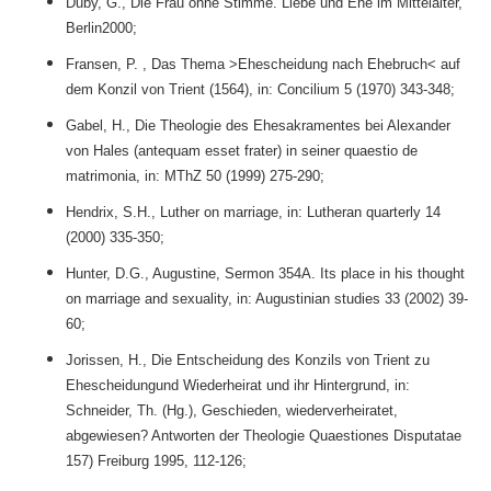
Duby, G., Die Frau ohne Stimme. Liebe und Ehe im Mittelalter,
Berlin2000;
Fransen, P. , Das Thema >Ehescheidung nach Ehebruch< auf
dem Konzil von Trient (1564), in: Concilium 5 (1970) 343-348;
Gabel, H., Die Theologie des Ehesakramentes bei Alexander
von Hales (antequam esset frater) in seiner quaestio de
matrimonia, in: MThZ 50 (1999) 275-290;
Hendrix, S.H., Luther on marriage, in: Lutheran quarterly 14
(2000) 335-350;
Hunter, D.G., Augustine, Sermon 354A. Its place in his thought
on marriage and sexuality, in: Augustinian studies 33 (2002) 39-
60;
Jorissen, H., Die Entscheidung des Konzils von Trient zu
Ehescheidungund Wiederheirat und ihr Hintergrund, in:
Schneider, Th. (Hg.), Geschieden, wiederverheiratet,
abgewiesen? Antworten der Theologie Quaestiones Disputatae
157) Freiburg 1995, 112-126;