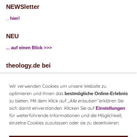
NEWSletter
...
hier!
NEU
... auf einen Blick >>>
theology.de bei
...
Facebook
...
Twitter
Wir verwenden Cookies um unsere Website zu
optimieren und Ihnen das
bestmögliche Online-Erlebnis
zu bieten. Mit dem Klick auf
„Alle erlauben“
erklären Sie
Monatsrätsel
sich damit einverstanden. Klicken Sie auf
Einstellungen
Rätseln & Gewinnen!
für weiterführende Informationen und die Möglichkeit,
einzelne Cookies zuzulassen oder sie zu deaktivieren.
Seit 18.10.1999