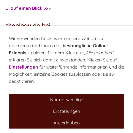
... auf einen Blick >>>
theology.de bei
...
Facebook
Wir verwenden Cookies um unsere Website zu
...
Twitter
optimieren und Ihnen das
bestmögliche Online-
Erlebnis
zu bieten. Mit dem Klick auf
„Alle erlauben“
erklären Sie sich damit einverstanden. Klicken Sie auf
Monatsrätsel
Einstellungen
für weiterführende Informationen und die
Rätseln & Gewinnen!
Möglichkeit, einzelne Cookies zuzulassen oder sie zu
deaktivieren.
Seit 18.10.1999
Nur notwendige
Einstellungen
Sitemap
NEWSletter
LINK-Hinweis
Disclaimer
Datenschutzerklärung
Über uns
Alle erlauben
Kontakt
Impressum
Cookies