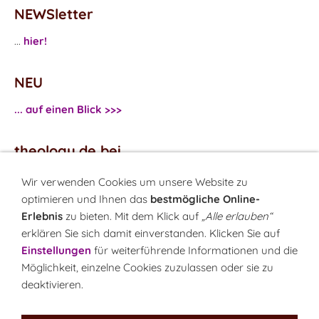
NEWSletter
...
hier!
NEU
... auf einen Blick >>>
theology.de bei
...
Facebook
Wir verwenden Cookies um unsere Website zu
...
Twitter
optimieren und Ihnen das
bestmögliche Online-
Erlebnis
zu bieten. Mit dem Klick auf
„Alle erlauben“
erklären Sie sich damit einverstanden. Klicken Sie auf
Monatsrätsel
Einstellungen
für weiterführende Informationen und die
Rätseln & Gewinnen!
Möglichkeit, einzelne Cookies zuzulassen oder sie zu
deaktivieren.
Seit 18.10.1999