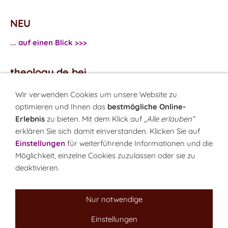
NEU
... auf einen Blick >>>
theology.de bei
...
Facebook
Wir verwenden Cookies um unsere Website zu
...
Twitter
optimieren und Ihnen das
bestmögliche Online-
Erlebnis
zu bieten. Mit dem Klick auf
„Alle erlauben“
erklären Sie sich damit einverstanden. Klicken Sie auf
Monatsrätsel
Einstellungen
für weiterführende Informationen und die
Rätseln & Gewinnen!
Möglichkeit, einzelne Cookies zuzulassen oder sie zu
deaktivieren.
Seit 18.10.1999
Nur notwendige
Einstellungen
Sitemap
NEWSletter
LINK-Hinweis
Disclaimer