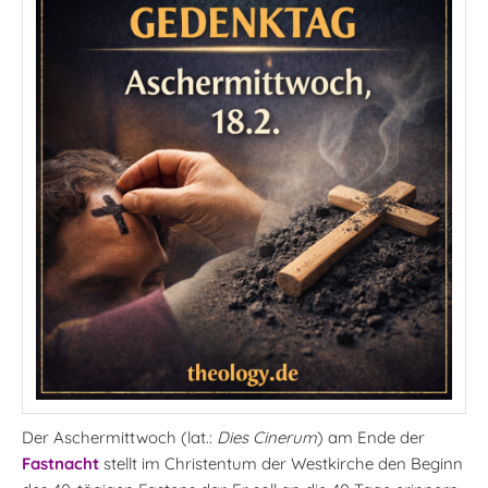
Der Aschermittwoch (lat.:
Dies Cinerum
) am Ende der
Fastnacht
stellt im Christentum der Westkirche den Beginn