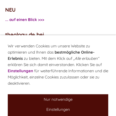
NEU
... auf einen Blick >>>
theology.de bei
...
Facebook
Wir verwenden Cookies um unsere Website zu
...
Twitter
optimieren und Ihnen das
bestmögliche Online-
Erlebnis
zu bieten. Mit dem Klick auf
„Alle erlauben“
erklären Sie sich damit einverstanden. Klicken Sie auf
Monatsrätsel
Einstellungen
für weiterführende Informationen und die
Rätseln & Gewinnen!
Möglichkeit, einzelne Cookies zuzulassen oder sie zu
deaktivieren.
Seit 18.10.1999
Nur notwendige
Einstellungen
Sitemap
NEWSletter
LINK-Hinweis
Disclaimer