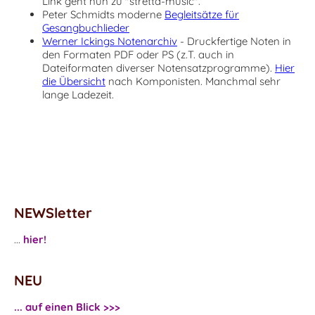
Link geht nun zu "stretta-music".
Peter Schmidts moderne
Begleitsätze für
Gesangbuchlieder
Werner Ickings Notenarchiv
-
Druckfertige Noten in
den Formaten PDF oder PS (z.T. auch in
Dateiformaten diverser Notensatzprogramme).
Hier
die Übersicht
nach Komponisten. Manchmal sehr
lange Ladezeit.
NEWSletter
...
hier!
NEU
... auf einen Blick >>>