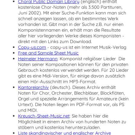
Choral Public Domain Library
(englisch) enthält
kostenlose Chor-Noten (mehr als 3.500 Partituren,
Juni 2002). Mit einer Suche-Funktion kann man sich
schnell anzeigen lassen, ob ein bestimmtes Werk
vorhanden ist. Gibt man in der Suche z.B. nur einen
Komponistennamen ein, erhält man die Resultate
aller hier vorliegenden Werke dieses Komponisten -
direkt mit den Links zum Download.
Copy-us.com
-
copy-us ist ein Internet Musik-Verlag
Free and Sample Sheet Music
Heimeier Hermann
: Komponist religiöser Lieder Die
Noten seiner Kompositionen können für den privaten
Gebrauch kostenlos verwendet werden. Für 20 Lieder
gibt es eine Midi-Version, für einige davon zusätzlich
einen Hör-Ausschnitt im MP3-Format.
Kantoreiarchiv
(deutsch). Dieses Archiv enthält
Noten für Chor, Orchester, Blechbläser, Blockflöten,
Orgel und spezielle Arrangements für Amateure (kein
Urtext). Die Noten liegen im PDF-Format vor, als PS
und MIDI.
Kreusch-Sheet-Music.net
: Sie haben hier die
Möglichkeit in einem Archiv von hunderten Noten zu
stöbern und kostenlos herunterzuladen.
Liste skandinavischer und englischer Archive