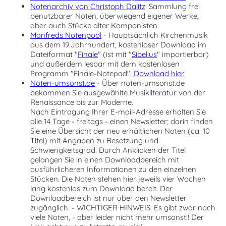
Notenarchiv von Christoph Dalitz
: Sammlung frei
benutzbarer Noten, überwiegend eigener Werke,
aber auch Stücke alter Komponisten.
Manfreds Notenpool
-
Hauptsächlich Kirchenmusik
aus dem 19.Jahrhundert, kostenloser Download im
Dateiformat "
Finale
" (ist mit "
Sibelius
" importierbar)
und außerdem lesbar mit dem kostenlosen
Programm "Finale-Notepad".
Download hier.
Noten-umsonst.de
-
Über noten-umsonst.de
bekommen Sie ausgewählte Musikliteratur von der
Renaissance bis zur Moderne.
Nach Eintragung Ihrer E-mail-Adresse erhalten Sie
alle 14 Tage - freitags - einen Newsletter; darin finden
Sie eine Übersicht der neu erhältlichen Noten (ca. 10
Titel) mit Angaben zu Besetzung und
Schwierigkeitsgrad. Durch Anklicken der Titel
gelangen Sie in einen Downloadbereich mit
ausführlicheren Informationen zu den einzelnen
Stücken. Die Noten stehen hier jeweils vier Wochen
lang kostenlos zum Download bereit. Der
Downloadbereich ist nur über den Newsletter
zugänglich. - WICHTIGER HINWEIS: Es gibt zwar noch
viele Noten, - aber leider nicht mehr umsonst!! Der