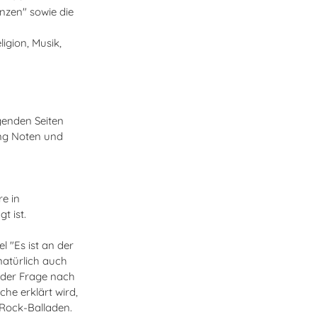
nzen" sowie die
igion, Musik,
lgenden Seiten
ung Noten und
re in
gt ist.
 "Es ist an der
 natürlich auch
 der Frage nach
he erklärt wird,
 Rock-Balladen.