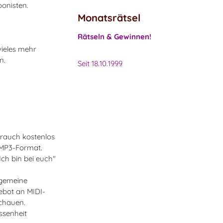
ponisten.
Monatsrätsel
Rätseln & Gewinnen!
vieles mehr
n.
Seit 18.10.1999
brauch kostenlos
m MP3-Format.
ch bin bei euch"
llgemeine
ebot an MIDI-
chauen.
ssenheit