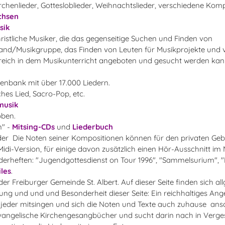
irchenlieder, Gottesloblieder, Weihnachtslieder, verschiedene Kom
chsen
sik
christliche Musiker, die das gegenseitige Suchen und Finden von
Band/Musikgruppe, das Finden von Leuten für Musikprojekte und 
reich in dem Musikunterricht angeboten und gesucht werden kan
atenbank mit über 17.000 Liedern.
ches Lied, Sacro-Pop, etc.
musik
ben.
n" -
Mitsing-CDs
und
Liederbuch
ieder Die Noten seiner Kompositionen können für den privaten Ge
Midi-Version, für einige davon zusätzlich einen Hör-Ausschnitt i
rheften: "Jugendgottesdienst on Tour 1996", "Sammelsurium", "I
iles
.
er Freiburger Gemeinde St. Albert. Auf dieser Seite finden sich a
ung und und und Besonderheit dieser Seite: Ein reichhaltiges Ang
eder mitsingen und sich die Noten und Texte auch zuhause ans
evangelische Kirchengesangbücher und sucht darin nach in Verge