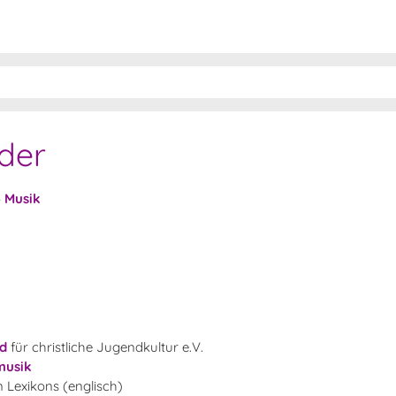
eder
»
Musik
nd
für christliche Jugendkultur e.V.
musik
Lexikons (englisch)