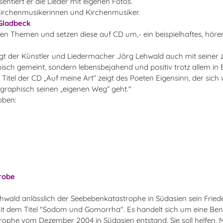
entiert er die Lieder mit eigenen Fotos.
r Kirchenmusikerinnen und Kirchenmusiker.
 Gladbeck
ellen Themen und setzen diese auf CD um,- ein beispielhaftes, hör
’ zeigt der Künstler und Liedermacher Jörg Lehwald auch mit seiner 
ronisch gemeint, sondern lebensbejahend und positiv trotz allem i
itel der CD „Auf meine Art“ zeigt des Poeten Eigensinn, der sich 
raphisch seinen „eigenen Weg“ geht."
oben:
robe
Lehwald anlässlich der Seebebenkatastrophe in Südasien sein Frie
mit dem Titel "Sodom und Gomorrha". Es handelt sich um eine Ben
rophe
vom Dezember 2004 in Südasien entstand. Sie soll helfen. 