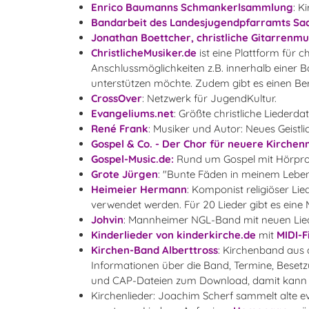
Enrico Baumanns Schmankerlsammlung
: K
Bandarbeit des Landesjugendpfarramts Sa
Jonathan Boettcher, christliche Gitarrenmu
ChristlicheMusiker.de
ist eine Plattform für 
Anschlussmöglichkeiten z.B. innerhalb einer 
unterstützen möchte. Zudem gibt es einen Be
CrossOver
: Netzwerk für JugendKultur.
Evangeliums.net
: Größte christliche Liederd
René Frank
: Musiker und Autor: Neues Geistli
Gospel & Co. - Der Chor für neuere Kirchen
Gospel-Music.de:
Rund um Gospel mit Hörpro
Grote Jürgen
: "Bunte Fäden in meinem Lebe
Heimeier Hermann
: Komponist religiöser L
verwendet werden. Für 20 Lieder gibt es eine 
Johvin
: Mannheimer NGL-Band mit neuen Liede
Kinderlieder von kinderkirche.de
mit
MIDI-F
Kirchen-Band Alberttross
: Kirchenband aus d
Informationen über die Band, Termine, Besetz
und CAP-Dateien zum Download, damit kann j
Kirchenlieder: Joachim Scherf sammelt alte 