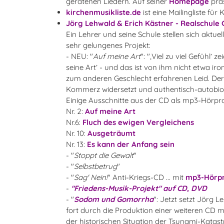
geratenen Liedern. Auf seiner
Homepage
präs
kirchenmusikliste.de
ist eine Mailingliste fü
Jörg Lehwald & Erich Kästner - Realschule
Ein Lehrer und seine Schule stellen sich aktu
sehr gelungenes Projekt:
- NEU: "
Auf meine Art
": "‚Viel zu viel Gefühl
seine Art’ - und das ist von ihm nicht etwa i
zum anderen Geschlecht erfahrenen Leid. Der T
Kommerz widersetzt und authentisch-autobiog
Einige Ausschnitte aus der CD als mp3-Hörpr
Nr. 2:
Auf meine Art
Nr.6:
Fluch des ewigen Vergleichens
Nr. 10:
Ausgeträumt
Nr. 13:
Es kann der Anfang sein
- "
Stoppt die Gewalt
"
- "
Selbstbetrug
"
- "
Sag' Nein!
" Anti-Kriegs-CD ... mit
mp3-Hörp
-
"Friedens-Musik-Projekt" auf CD, DVD
-
"
Sodom und Gomorrha
": Jetzt setzt Jörg 
fort durch die Produktion einer weiteren CD 
der historischen Situation der
Tsunami-Katast