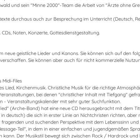
wald und sein "Minne 2000"-Team die Arbeit von "Ärzte ohne Gre
edtexte durchaus auch zur Besprechung im Unterricht (Deutsch, Rel
g. CDs, Noten, Konzerte, Gottesdienstgestaltung.
llem neue geistliche Lieder und Kanons. Sie können sich auf den fo
 verschaffen. Sie können aber auch für nicht kommerzielle Nutz
 Midi-Files
hes Lied, Kirchenmusik. Christliche Musik für die richtige Atmosphä
ranstaltungen, bei denen "christlicher Inhalt mit Tiefgang" gefra
n - Veranstaltungskalender mit sehr guter Suchfunktion.
fied" (Arche-Band) hat eine neue CD herausgebracht mit dem Titel
in deutsch) die sich in erster Linie an Nichtchristen richten, aber
ner fragenden und suchenden Perspektive mit dem Lebenssinn und
 "Message-Teil", in dem in einer einfachen und jugendgemäßen Sprac
n kann. Der Musikstil bewegt sich zwischen Rock / Hardrock und