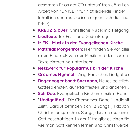
gesamten Erlös der CD unterstützen Jörg Leh
Arbeit von "UNICEF" für Not leidende Kinder.
Inhaltlich und musikalisch eignen sich die Li
Ethik).
KREUZ & quer
: Christliche Musik mit Tiefgan
Liedtexte
für Fest- und Gedenktage
MIEK - Musik in der Evangelischen Kirche
Matthias Morgenroth
: Hier finden Sie vor a
einen Eindruck von der Musik und den Texten
Texte einfach herunterladen.
Netzwerk für Popularmusik in der Kirche
Oreamus Hymnal
- Anglikanisches Liedgut als
Regenbogenband
:
Sacropop
, Neues geistlic
Gottesdiensten, auf Pfarrfesten und anderen Ve
Soli Deo
: Evangelische Kirchenmusik in Bayer
"
Undignified
": Die Chemnitzer Band "Undigni
Zeit". Darauf befinden sich 12 Songs (11 davon 
Christen ansprechen. Songs, die sich aus ei
Gott beschäftigen. In der Mitte gibt es einen
wie man Gott kennen lernen und Christ werde