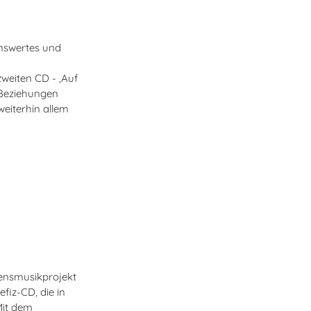
enswertes und
zweiten CD - ‚Auf
n Beziehungen
weiterhin allem
densmusikprojekt
efiz-CD, die
in
Mit dem