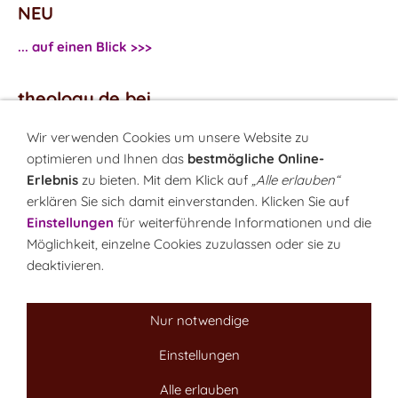
NEU
... auf einen Blick >>>
theology.de bei
...
Facebook
Wir verwenden Cookies um unsere Website zu
...
Twitter
optimieren und Ihnen das
bestmögliche Online-
Erlebnis
zu bieten. Mit dem Klick auf
„Alle erlauben“
erklären Sie sich damit einverstanden. Klicken Sie auf
Monatsrätsel
Einstellungen
für weiterführende Informationen und die
Rätseln & Gewinnen!
Möglichkeit, einzelne Cookies zuzulassen oder sie zu
deaktivieren.
Seit 18.10.1999
Nur notwendige
Einstellungen
Sitemap
NEWSletter
LINK-Hinweis
Disclaimer
Datenschutzerklärung
Über uns
Alle erlauben
Kontakt
Impressum
Cookies