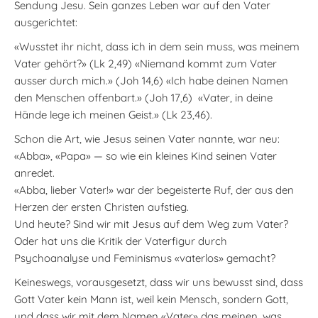
Sendung Jesu. Sein ganzes Leben war auf den Vater
ausgerichtet:
«Wusstet ihr nicht, dass ich in dem sein muss, was meinem
Vater gehört?» (Lk 2,49) «Niemand kommt zum Vater
ausser durch mich.» (Joh 14,6) «Ich habe deinen Namen
den Menschen offenbart.» (Joh 17,6) «Vater, in deine
Hände lege ich meinen Geist.» (Lk 23,46).
Schon die Art, wie Jesus seinen Vater nannte, war neu:
«Abba», «Papa» — so wie ein kleines Kind seinen Vater
anredet.
«Abba, lieber Vater!» war der begeisterte Ruf, der aus den
Herzen der ersten Christen aufstieg.
Und heute? Sind wir mit Jesus auf dem Weg zum Vater?
Oder hat uns die Kritik der Vaterfigur durch
Psychoanalyse und Feminismus «vaterlos» gemacht?
Keineswegs, vorausgesetzt, dass wir uns bewusst sind, dass
Gott Vater kein Mann ist, weil kein Mensch, sondern Gott,
und dass wir mit dem Namen «Vater» das meinen, was