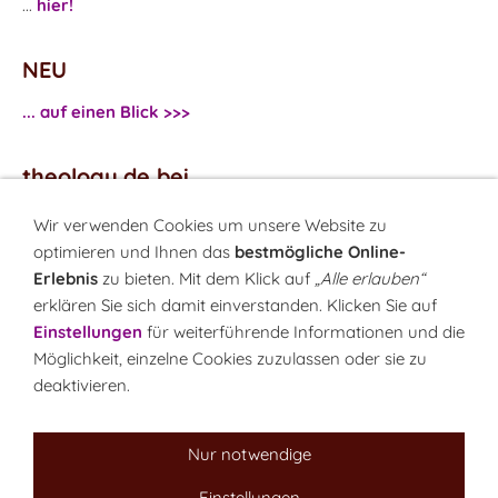
...
hier!
NEU
... auf einen Blick >>>
theology.de bei
...
Facebook
Wir verwenden Cookies um unsere Website zu
...
Twitter
optimieren und Ihnen das
bestmögliche Online-
Erlebnis
zu bieten. Mit dem Klick auf
„Alle erlauben“
erklären Sie sich damit einverstanden. Klicken Sie auf
Monatsrätsel
Einstellungen
für weiterführende Informationen und die
Rätseln & Gewinnen!
Möglichkeit, einzelne Cookies zuzulassen oder sie zu
deaktivieren.
Seit 18.10.1999
Nur notwendige
Einstellungen