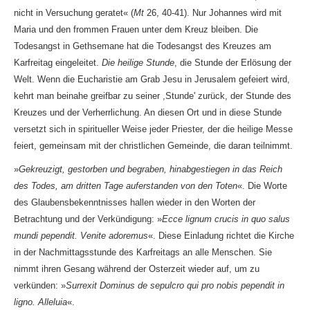
nicht in Versuchung geratet« (
Mt
26, 40-41). Nur Johannes wird mit
Maria und den frommen Frauen unter dem Kreuz bleiben. Die
Todesangst in Gethsemane hat die Todesangst des Kreuzes am
Karfreitag eingeleitet.
Die heilige Stunde
, die Stunde der Erlösung der
Welt. Wenn die Eucharistie am Grab Jesu in Jerusalem gefeiert wird,
kehrt man beinahe greifbar zu seiner ,Stunde' zurück, der Stunde des
Kreuzes und der Verherrlichung. An diesen Ort und in diese Stunde
versetzt sich in spiritueller Weise jeder Priester, der die heilige Messe
feiert, gemeinsam mit der christlichen Gemeinde, die daran teilnimmt.
»
Gekreuzigt, gestorben und begraben, hinabgestiegen in das Reich
des Todes, am dritten Tage auferstanden von den Toten
«. Die Worte
des Glaubensbekenntnisses hallen wieder in den Worten der
Betrachtung und der Verkündigung: »
Ecce lignum crucis in quo salus
mundi pependit. Venite adoremus
«. Diese Einladung richtet die Kirche
in der Nachmittagsstunde des Karfreitags an alle Menschen. Sie
nimmt ihren Gesang während der Osterzeit wieder auf, um zu
verkünden: »
Surrexit Dominus de sepulcro qui pro nobis pependit in
ligno. Alleluia
«.