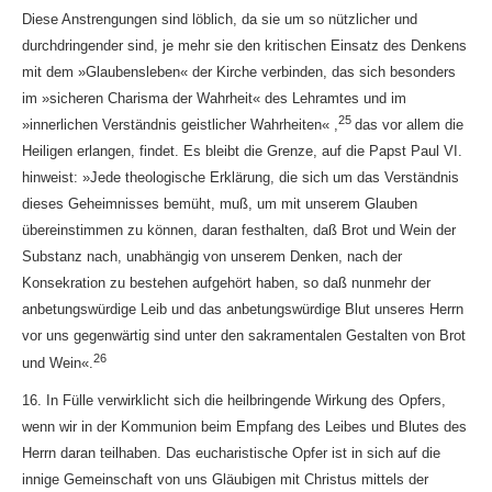
Diese Anstrengungen sind löblich, da sie um so nützlicher und
durchdringender sind, je mehr sie den kritischen Einsatz des Denkens
mit dem »Glaubensleben« der Kirche verbinden, das sich besonders
im »sicheren Charisma der Wahrheit« des Lehramtes und im
25
»innerlichen Verständnis geistlicher Wahrheiten« ,
das vor allem die
Heiligen erlangen, findet. Es bleibt die Grenze, auf die Papst Paul VI.
hinweist: »Jede theologische Erklärung, die sich um das Verständnis
dieses Geheimnisses bemüht, muß, um mit unserem Glauben
übereinstimmen zu können, daran festhalten, daß Brot und Wein der
Substanz nach, unabhängig von unserem Denken, nach der
Konsekration zu bestehen aufgehört haben, so daß nunmehr der
anbetungswürdige Leib und das anbetungswürdige Blut unseres Herrn
vor uns gegenwärtig sind unter den sakramentalen Gestalten von Brot
26
und Wein«.
16. In Fülle verwirklicht sich die heilbringende Wirkung des Opfers,
wenn wir in der Kommunion beim Empfang des Leibes und Blutes des
Herrn daran teilhaben. Das eucharistische Opfer ist in sich auf die
innige Gemeinschaft von uns Gläubigen mit Christus mittels der