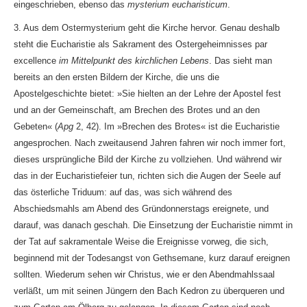
eingeschrieben, ebenso das
mysterium eucharisticum
.
3. Aus dem Ostermysterium geht die Kirche hervor. Genau deshalb
steht die Eucharistie als Sakrament des Ostergeheimnisses par
excellence
im Mittelpunkt des kirchlichen Lebens
. Das sieht man
bereits an den ersten Bildern der Kirche, die uns die
Apostelgeschichte bietet: »Sie hielten an der Lehre der Apostel fest
und an der Gemeinschaft, am Brechen des Brotes und an den
Gebeten« (
Apg
2, 42). Im »Brechen des Brotes« ist die Eucharistie
angesprochen. Nach zweitausend Jahren fahren wir noch immer fort,
dieses ursprüngliche Bild der Kirche zu vollziehen. Und während wir
das in der Eucharistiefeier tun, richten sich die Augen der Seele auf
das österliche Triduum: auf das, was sich während des
Abschiedsmahls am Abend des Gründonnerstags ereignete, und
darauf, was danach geschah. Die Einsetzung der Eucharistie nimmt in
der Tat auf sakramentale Weise die Ereignisse vorweg, die sich,
beginnend mit der Todesangst von Gethsemane, kurz darauf ereignen
sollten. Wiederum sehen wir Christus, wie er den Abendmahlssaal
verläßt, um mit seinen Jüngern den Bach Kedron zu überqueren und