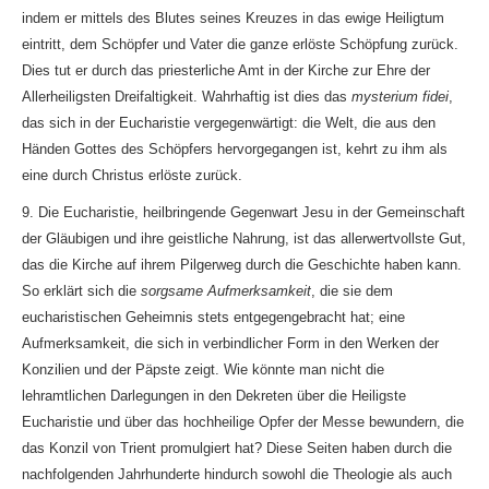
indem er mittels des Blutes seines Kreuzes in das ewige Heiligtum
eintritt, dem Schöpfer und Vater die ganze erlöste Schöpfung zurück.
Dies tut er durch das priesterliche Amt in der Kirche zur Ehre der
Allerheiligsten Dreifaltigkeit. Wahrhaftig ist dies das
mysterium fidei
,
das sich in der Eucharistie vergegenwärtigt: die Welt, die aus den
Händen Gottes des Schöpfers hervorgegangen ist, kehrt zu ihm als
eine durch Christus erlöste zurück.
9. Die Eucharistie, heilbringende Gegenwart Jesu in der Gemeinschaft
der Gläubigen und ihre geistliche Nahrung, ist das allerwertvollste Gut,
das die Kirche auf ihrem Pilgerweg durch die Geschichte haben kann.
So erklärt sich die
sorgsame Aufmerksamkeit
, die sie dem
eucharistischen Geheimnis stets entgegengebracht hat; eine
Aufmerksamkeit, die sich in verbindlicher Form in den Werken der
Konzilien und der Päpste zeigt. Wie könnte man nicht die
lehramtlichen Darlegungen in den Dekreten über die Heiligste
Eucharistie und über das hochheilige Opfer der Messe bewundern, die
das Konzil von Trient promulgiert hat? Diese Seiten haben durch die
nachfolgenden Jahrhunderte hindurch sowohl die Theologie als auch