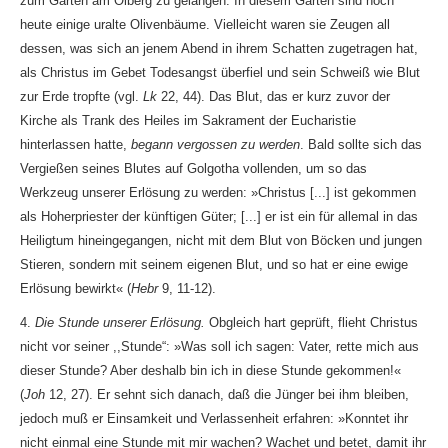
zum Garten am Ölberg zu gelangen. In diesem Garten sind noch
heute einige uralte Olivenbäume. Vielleicht waren sie Zeugen all
dessen, was sich an jenem Abend in ihrem Schatten zugetragen hat,
als Christus im Gebet Todesangst überfiel und sein Schweiß wie Blut
zur Erde tropfte (vgl.
Lk
22, 44). Das Blut, das er kurz zuvor der
Kirche als Trank des Heiles im Sakrament der Eucharistie
hinterlassen hatte,
begann vergossen zu werden
. Bald sollte sich das
Vergießen seines Blutes auf Golgotha vollenden, um so das
Werkzeug unserer Erlösung zu werden: »Christus [...] ist gekommen
als Hoherpriester der künftigen Güter; [...] er ist ein für allemal in das
Heiligtum hineingegangen, nicht mit dem Blut von Böcken und jungen
Stieren, sondern mit seinem eigenen Blut, und so hat er eine ewige
Erlösung bewirkt« (
Hebr
9, 11-12).
4.
Die Stunde unserer Erlösung.
Obgleich hart geprüft, flieht Christus
nicht vor seiner ,,Stunde“: »Was soll ich sagen: Vater, rette mich aus
dieser Stunde? Aber deshalb bin ich in diese Stunde gekommen!«
(
Joh
12, 27). Er sehnt sich danach, daß die Jünger bei ihm bleiben,
jedoch muß er Einsamkeit und Verlassenheit erfahren: »Konntet ihr
nicht einmal eine Stunde mit mir wachen? Wachet und betet, damit ihr