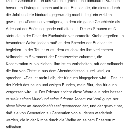
Dieser Gedanke ruft in uns Gefühle großen und dankbaren Staunens
hervor. Im Ostergeschehen und in der Eucharistie, die dieses durch
die Jahrhunderte hindurch gegenwärtig macht, liegt ein wirklich
gewaltiges »Fassungsvermögen«, in dem die ganze Geschichte als
Adressat der Erlösungsgnade enthalten ist. Dieses Staunen muß
stets die in der Feier der Eucharistie versammelte Kirche ergreifen. In
besonderer Weise jedoch muß es den Spender der Eucharistie
begleiten. In der Tat ist er es, dem es dank der ihm verliehenen
Vollmacht im Sakrament der Priesterweihe zukommt, die
Konsekration zu vollziehen. Ihm ist es vorbehalten, mit der Vollmacht,
die ihm von Christus aus dem Abendmahlssaal zuteil wird, zu
sprechen: »Das ist mein Leib, der für euch hingegeben wird... Das ist
der Kelch des neuen und ewigen Bundes, mein Blut, das für euch
vergossen wird...«. Der Priester spricht diese Worte aus oder besser
er stellt seinen Mund und seine Stimme Jenem zur Verfügung, der
diese Worte im Abendmahlssaal gesprochen hat
, und der gewollt hat,
daß sie von Generation zu Generation von all denen wiederholt
werden, die in der Kirche durch die Weihe an seinem Priestertum
teilhaben.