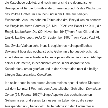
die Katechese geleitet, und noch immer sind sie dogmatischer
Bezugspunkt für die fortwährende Erneuerung und für das Wachstum
des Volkes Gottes im Glauben und in der Liebe zur heiligen
Eucharistie. Aus uns näheren Zeiten sind drei Enzykliken zu nennen:
5
die Enzyklika
Mirae Caritatis
(28. Mai 1902)
von Papst Leo XIII., die
6
Enzyklika
Mediator Dei
(20. November 1947)
von Pius XII. und die
7
Enzyklika
Mysterium Fidei
(3. September 1965)
von Papst Paul VI.
Das Zweite Vatikanische Konzil, obgleich es kein spezifisches
Dokument über das eucharistische Geheimnis herausgebracht hat,
erhellt dessen verschiedene Aspekte jedenfalls in der inneren Abfolge
seiner Dokumente, in besonderer Weise in der dogmatischen
Konstitution
Lumen gentium
und in der Konstitution über die heilige
Liturgie
Sacrosanctum Concilium
.
Ich selbst habe in den ersten Jahren meines apostolischen Dienstes
auf dem Lehrstuhl Petri mit dem Apostolischen Schreiben
Dominicae
8
Cenae
(24. Februar 1980)
einige Aspekte des eucharistischen
Geheimnisses und seines Einflusses im Leben derer, die seine
Ausspender sind, behandelt. Heute nehme ich den Faden dieser