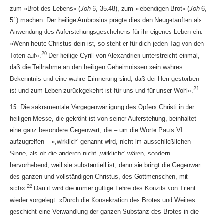
zum »Brot des Lebens« (
Joh
6, 35.48), zum »lebendigen Brot« (
Joh
6,
51) machen. Der heilige Ambrosius prägte dies den Neugetauften als
Anwendung des Auferstehungsgeschehens für ihr eigenes Leben ein:
»Wenn heute Christus dein ist, so steht er für dich jeden Tag von den
20
Toten auf«.
Der heilige Cyrill von Alexandrien unterstreicht einmal,
daß die Teilnahme an den heiligen Geheimnissen »ein wahres
Bekenntnis und eine wahre Erinnerung sind, daß der Herr gestorben
21
ist und zum Leben zurückgekehrt ist für uns und für unser Wohl«.
15. Die sakramentale Vergegenwärtigung des Opfers Christi in der
heiligen Messe, die gekrönt ist von seiner Auferstehung, beinhaltet
eine ganz besondere Gegenwart, die – um die Worte Pauls VI.
aufzugreifen – »,wirklich' genannt wird, nicht im ausschließlichen
Sinne, als ob die anderen nicht ,wirkliche' wären, sondern
hervorhebend, weil sie substantiell ist, denn sie bringt die Gegenwart
des ganzen und vollständigen Christus, des Gottmenschen, mit
22
sich«.
Damit wird die immer gültige Lehre des Konzils von Trient
wieder vorgelegt: »Durch die Konsekration des Brotes und Weines
geschieht eine Verwandlung der ganzen Substanz des Brotes in die