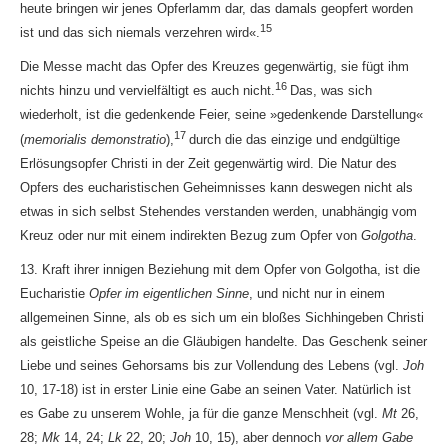
heute bringen wir jenes Opferlamm dar, das damals geopfert worden
15
ist und das sich niemals verzehren wird«.
Die Messe macht das Opfer des Kreuzes gegenwärtig, sie fügt ihm
16
nichts hinzu und vervielfältigt es auch nicht.
Das, was sich
wiederholt, ist die gedenkende Feier, seine »gedenkende Darstellung«
17
(
memorialis demonstratio
),
durch die das einzige und endgültige
Erlösungsopfer Christi in der Zeit gegenwärtig wird. Die Natur des
Opfers des eucharistischen Geheimnisses kann deswegen nicht als
etwas in sich selbst Stehendes verstanden werden, unabhängig vom
Kreuz oder nur mit einem indirekten Bezug zum Opfer von
Golgotha
.
13. Kraft ihrer innigen Beziehung mit dem Opfer von Golgotha, ist die
Eucharistie
Opfer im eigentlichen Sinne
, und nicht nur in einem
allgemeinen Sinne, als ob es sich um ein bloßes Sichhingeben Christi
als geistliche Speise an die Gläubigen handelte. Das Geschenk seiner
Liebe und seines Gehorsams bis zur Vollendung des Lebens (vgl.
Joh
10, 17-18) ist in erster Linie eine Gabe an seinen Vater. Natürlich ist
es Gabe zu unserem Wohle, ja für die ganze Menschheit (vgl.
Mt
26,
28;
Mk
14, 24;
Lk
22, 20;
Joh
10, 15), aber dennoch
vor allem Gabe