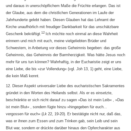
und daraus in unerschöpflichem Maße die Früchte erlangen. Das ist
der Glaube, aus dem die christlichen Generationen im Laufe der
Jahrhunderte gelebt haben. Diesen Glauben hat das Lehramt der
Kirche unaufhörlich mit freudiger Dankbarkeit für das unschätzbare
12
Geschenk bekräftigt.
Ich möchte noch einmal an diese Wahrheit
erinnern und mich mit euch, meine vielgeliebten Brüder und
Schwestern, in Anbetung vor dieses Geheimnis begeben: das große
Geheimnis, das Geheimnis der Barmherzigkeit. Was hätte Jesus noch
mehr für uns tun können? Wahrhaftig, in der Eucharistie zeigt er uns
eine Liebe, die bis »zur Vollendung« (vgl.
Joh
13, 1) geht, eine Liebe,
die kein Maß kennt.
12. Dieser Aspekt universaler Liebe des eucharistischen Sakramentes
gründet in den Worten des Heilands selbst. Als er es einsetzte,
beschränkte er sich nicht darauf zu sagen »Das ist mein Leib« , »Das
ist mein Blut« , sondern fügte hinzu »hingegeben für euch...
vergossen für euch« (
Lk
22, 19-20). Er bestätigte nicht nur, daß das,
was er ihnen zum Essen und zum Trinken gab, sein Leib und sein
Blut war, sondern er drückte darüber hinaus den Opfercharakter aus