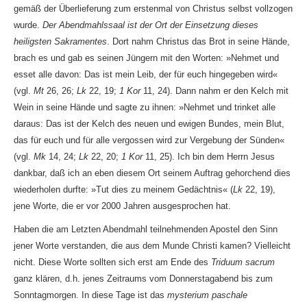
gemäß der Überlieferung zum erstenmal von Christus selbst vollzogen
wurde.
Der Abendmahlssaal ist der Ort der Einsetzung dieses
heiligsten Sakramentes
. Dort nahm Christus das Brot in seine Hände,
brach es und gab es seinen Jüngern mit den Worten: »Nehmet und
esset alle davon: Das ist mein Leib, der für euch hingegeben wird«
(vgl.
Mt
26, 26;
Lk
22, 19;
1 Kor
11, 24). Dann nahm er den Kelch mit
Wein in seine Hände und sagte zu ihnen: »Nehmet und trinket alle
daraus: Das ist der Kelch des neuen und ewigen Bundes, mein Blut,
das für euch und für alle vergossen wird zur Vergebung der Sünden«
(vgl.
Mk
14, 24;
Lk
22, 20;
1 Kor
11, 25). Ich bin dem Herrn Jesus
dankbar, daß ich an eben diesem Ort seinem Auftrag gehorchend dies
wiederholen durfte: »Tut dies zu meinem Gedächtnis« (
Lk
22, 19),
jene Worte, die er vor 2000 Jahren ausgesprochen hat.
Haben die am Letzten Abendmahl teilnehmenden Apostel den Sinn
jener Worte verstanden, die aus dem Munde Christi kamen? Vielleicht
nicht. Diese Worte sollten sich erst am Ende des
Triduum sacrum
ganz klären, d.h. jenes Zeitraums vom Donnerstagabend bis zum
Sonntagmorgen. In diese Tage ist das
mysterium paschale