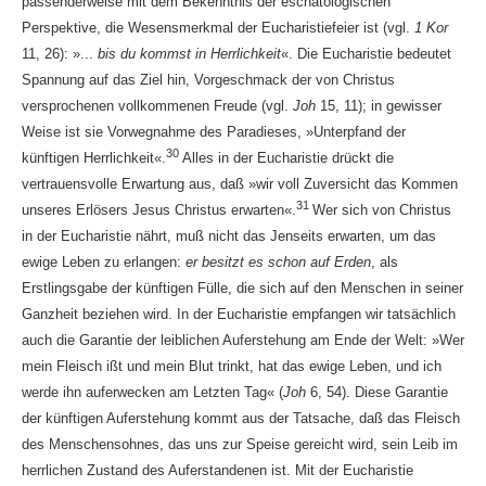
passenderweise mit dem Bekenntnis der eschatologischen
Perspektive, die Wesensmerkmal der Eucharistiefeier ist (vgl.
1 Kor
11, 26): »...
bis du kommst in Herrlichkeit
«. Die Eucharistie bedeutet
Spannung auf das Ziel hin, Vorgeschmack der von Christus
versprochenen vollkommenen Freude (vgl.
Joh
15, 11); in gewisser
Weise ist sie Vorwegnahme des Paradieses, »Unterpfand der
30
künftigen Herrlichkeit«.
Alles in der Eucharistie drückt die
vertrauensvolle Erwartung aus, daß »wir voll Zuversicht das Kommen
31
unseres Erlösers Jesus Christus erwarten«.
Wer sich von Christus
in der Eucharistie nährt, muß nicht das Jenseits erwarten, um das
ewige Leben zu erlangen:
er besitzt es schon auf Erden
, als
Erstlingsgabe der künftigen Fülle, die sich auf den Menschen in seiner
Ganzheit beziehen wird. In der Eucharistie empfangen wir tatsächlich
auch die Garantie der leiblichen Auferstehung am Ende der Welt: »Wer
mein Fleisch ißt und mein Blut trinkt, hat das ewige Leben, und ich
werde ihn auferwecken am Letzten Tag« (
Joh
6, 54). Diese Garantie
der künftigen Auferstehung kommt aus der Tatsache, daß das Fleisch
des Menschensohnes, das uns zur Speise gereicht wird, sein Leib im
herrlichen Zustand des Auferstandenen ist. Mit der Eucharistie