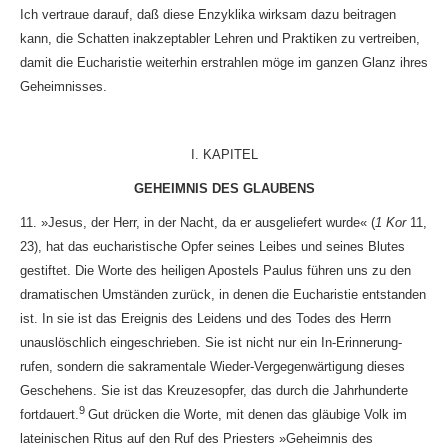
Ich vertraue darauf, daß diese Enzyklika wirksam dazu beitragen
kann, die Schatten inakzeptabler Lehren und Praktiken zu vertreiben,
damit die Eucharistie weiterhin erstrahlen möge im ganzen Glanz ihres
Geheimnisses.
I. KAPITEL
GEHEIMNIS DES GLAUBENS
11. »Jesus, der Herr, in der Nacht, da er ausgeliefert wurde« (
1 Kor
11,
23), hat das eucharistische Opfer seines Leibes und seines Blutes
gestiftet. Die Worte des heiligen Apostels Paulus führen uns zu den
dramatischen Umständen zurück, in denen die Eucharistie entstanden
ist. In sie ist das Ereignis des Leidens und des Todes des Herrn
unauslöschlich eingeschrieben. Sie ist nicht nur ein In-Erinnerung-
rufen, sondern die sakramentale Wieder-Vergegenwärtigung dieses
Geschehens. Sie ist das Kreuzesopfer, das durch die Jahrhunderte
9
fortdauert.
Gut drücken die Worte, mit denen das gläubige Volk im
lateinischen Ritus auf den Ruf des Priesters »Geheimnis des