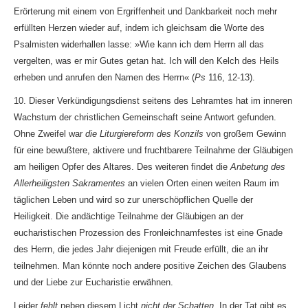
Erörterung mit einem von Ergriffenheit und Dankbarkeit noch mehr
erfüllten Herzen wieder auf, indem ich gleichsam die Worte des
Psalmisten widerhallen lasse: »Wie kann ich dem Herrn all das
vergelten, was er mir Gutes getan hat. Ich will den Kelch des Heils
erheben und anrufen den Namen des Herrn« (
Ps
116, 12-13).
10. Dieser Verkündigungsdienst seitens des Lehramtes hat im inneren
Wachstum der christlichen Gemeinschaft seine Antwort gefunden.
Ohne Zweifel war
die Liturgiereform des Konzils
von großem Gewinn
für eine bewußtere, aktivere und fruchtbarere Teilnahme der Gläubigen
am heiligen Opfer des Altares. Des weiteren findet die
Anbetung des
Allerheiligsten Sakramentes
an vielen Orten einen weiten Raum im
täglichen Leben und wird so zur unerschöpflichen Quelle der
Heiligkeit. Die andächtige Teilnahme der Gläubigen an der
eucharistischen Prozession des Fronleichnamfestes ist eine Gnade
des Herrn, die jedes Jahr diejenigen mit Freude erfüllt, die an ihr
teilnehmen. Man könnte noch andere positive Zeichen des Glaubens
und der Liebe zur Eucharistie erwähnen.
Leider
fehlt
neben diesem Licht
nicht der Schatten
. In der Tat gibt es