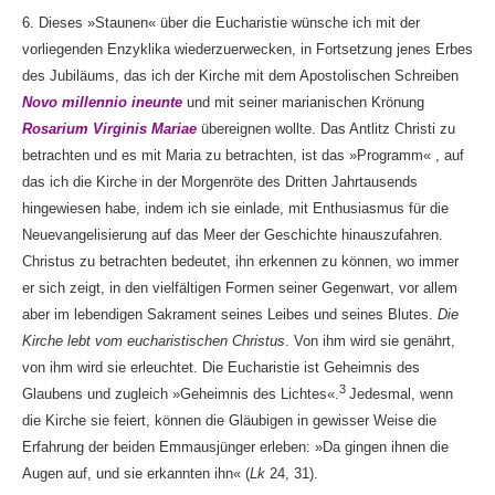
6. Dieses »Staunen« über die Eucharistie wünsche ich mit der
vorliegenden Enzyklika wiederzuerwecken, in Fortsetzung jenes Erbes
des Jubiläums, das ich der Kirche mit dem Apostolischen Schreiben
Novo millennio ineunte
und mit seiner marianischen Krönung
Rosarium Virginis Mariae
übereignen wollte. Das Antlitz Christi zu
betrachten und es mit Maria zu betrachten, ist das »Programm« , auf
das ich die Kirche in der Morgenröte des Dritten Jahrtausends
hingewiesen habe, indem ich sie einlade, mit Enthusiasmus für die
Neuevangelisierung auf das Meer der Geschichte hinauszufahren.
Christus zu betrachten bedeutet, ihn erkennen zu können, wo immer
er sich zeigt, in den vielfältigen Formen seiner Gegenwart, vor allem
aber im lebendigen Sakrament seines Leibes und seines Blutes.
Die
Kirche lebt vom eucharistischen Christus
. Von ihm wird sie genährt,
von ihm wird sie erleuchtet. Die Eucharistie ist Geheimnis des
3
Glaubens und zugleich »Geheimnis des Lichtes«.
Jedesmal, wenn
die Kirche sie feiert, können die Gläubigen in gewisser Weise die
Erfahrung der beiden Emmausjünger erleben: »Da gingen ihnen die
Augen auf, und sie erkannten ihn« (
Lk
24, 31).