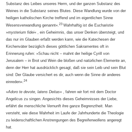
Substanz des Leibes unseres Herrn, und der ganzen Substanz des
Weines in die Substanz seines Blutes. Diese Wandlung wurde von der
heiligen katholischen Kirche treffend und im eigentlichen Sinne
23
Wesensverwandlung genannt«.
Wahrhaftig ist die Eucharistie
»
mysterium fidei
« , ein Geheimnis, das unser Denken übersteigt, und
das nur im Glauben erfaßt werden kann, wie die Katechesen der
Kirchenväter bezüglich dieses göttlichen Sakramentes oft in
Erinnerung rufen: »Schau nicht – mahnt der heilige Cyrill von
Jerusalem – in Brot und Wein die bloßen und natürlichen Elemente an,
denn der Herr hat ausdrücklich gesagt, daß sie sein Leib und sein Blut
sind: Der Glaube versichert es dir, auch wenn die Sinne dir anderes
24
einreden«.
»
Adoro te devote, latens Deitas
« , fahren wir fort mit dem Doctor
Angelicus zu singen. Angesichts dieses Geheimnisses der Liebe,
erfährt die menschliche Vernunft ihre ganze Begrenztheit. Man
versteht, wie diese Wahrheit im Laufe der Jahrhunderte die Theologie
zu leidenschaftlichen Anstrengungen des Begreifenwollens angeregt
hat.