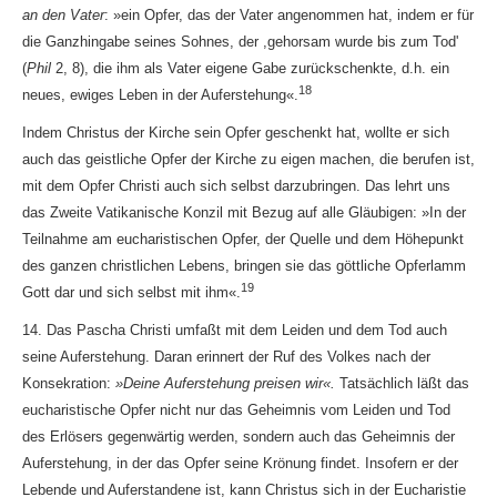
an den Vater
: »ein Opfer, das der Vater angenommen hat, indem er für
die Ganzhingabe seines Sohnes, der ,gehorsam wurde bis zum Tod'
(
Phil
2, 8), die ihm als Vater eigene Gabe zurückschenkte, d.h. ein
18
neues, ewiges Leben in der Auferstehung«.
Indem Christus der Kirche sein Opfer geschenkt hat, wollte er sich
auch das geistliche Opfer der Kirche zu eigen machen, die berufen ist,
mit dem Opfer Christi auch sich selbst darzubringen. Das lehrt uns
das Zweite Vatikanische Konzil mit Bezug auf alle Gläubigen: »In der
Teilnahme am eucharistischen Opfer, der Quelle und dem Höhepunkt
des ganzen christlichen Lebens, bringen sie das göttliche Opferlamm
19
Gott dar und sich selbst mit ihm«.
14. Das Pascha Christi umfaßt mit dem Leiden und dem Tod auch
seine Auferstehung. Daran erinnert der Ruf des Volkes nach der
Konsekration:
»Deine Auferstehung preisen wir«.
Tatsächlich läßt das
eucharistische Opfer nicht nur das Geheimnis vom Leiden und Tod
des Erlösers gegenwärtig werden, sondern auch das Geheimnis der
Auferstehung, in der das Opfer seine Krönung findet. Insofern er der
Lebende und Auferstandene ist, kann Christus sich in der Eucharistie