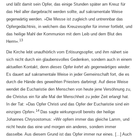
und läßt damit sein Opfer, das einige Stunden später am Kreuz für
das Heil aller dargebracht werden sollte, auf sakramentale Weise
gegenwärtig werden. »Die Messe ist zugleich und untrennbar das
Opfergedächtnis, in welchem das Kreuzesopfer für immer fortlebt, und
das heilige Mahl der Kommunion mit dem Leib und dem Blut des
13
Herrn«.
Die Kirche lebt unaufhörlich vom Erlösungsopfer, und ihm nähert sie
sich nicht durch ein glaubensvolles Gedenken, sondern auch in einem
aktuellen Kontakt, denn
dieses Opfer kehrt als gegenwärtiges wieder.
Es dauert auf sakramentale Weise in jeder Gemeinschaft fort, die es
durch die Hände des geweihten Priesters darbringt. Auf diese Weise
wendet die Eucharistie den Menschen von heute jene Versöhnung zu,
die Christus ein für alle Mal der Menschheit zu jeder Zeit erlangt hat.
In der Tat: »Das Opfer Christi und das Opfer der Eucharistie sind
ein
14
einziges Opfer
«.
Das sagte wirkungsvoll bereits der heilige
Johannes Chrysostomus: »Wir opfern immer das gleiche Lamm, und
nicht heute das eine und morgen ein anderes, sondern immer
dasselbe. Aus diesem Grund ist das Opfer immer nur eines. [...] Auch