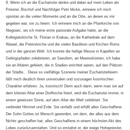
8. Wenn ich an die Eucharistie denke und dabei auf mein Leben als
Priester, Bischof und Nachfolger Petri blicke, erinnere ich mich
spontan an die vielen Momente und an die Orte, an denen es mir
gegeben war, sie zu feiern. Ich erinnere mich an die Pfarrkirche von
Niegowic, wo ich meine erste pastorale Aufgabe hatte, an die
Kollegiatskirche St. Florian in Krakau, an die Kathedrale auf dem
Wawel, die Peterskirche und die vielen Basiliken und Kirchen Roms
und in der ganzen Welt. Ich konnte die heilige Messe in Kapellen an
Gebirgspfaden zelebrieren, an Seeufern, an Meeresküsten; ich habe
sie an Altären gefeiert, die in Stadien errichtet waren, auf den Plätzen
der Städte... Diese so vielfältige Szenerie meiner Eucharistiefeiern
läßt mich deutlich ihren universalen und sozusagen kosmischen
Charakter erfahren. Ja, kosmisch! Denn auch dann, wenn man sie auf
dem kleinen Altar einer Dorfkirche feiert, wird die Eucharistie immer, in
einem gewissen Sinne,
auf dem Altar der Welt
zelebriert. Sie
verbindet Himmel und Erde. Sie umfaßt und erfüllt alles Geschaffene.
Der Sohn Gottes ist Mensch geworden, um dem, der alles aus dem
Nichts geschaffen hat, alles Geschaffene in einem höchsten Akt des
Lobes zurückzuerstatten. Und so erstattet er, der ewige Hohepriester,