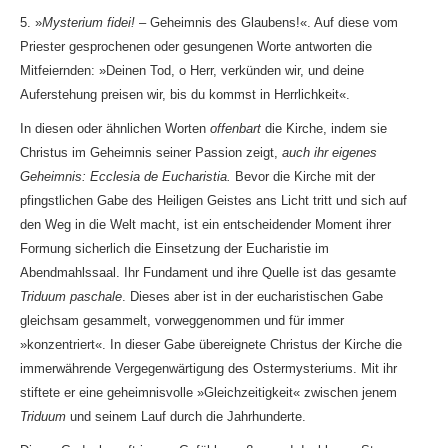
5. »
Mysterium fidei!
– Geheimnis des Glaubens!«. Auf diese vom
Priester gesprochenen oder gesungenen Worte antworten die
Mitfeiernden: »Deinen Tod, o Herr, verkünden wir, und deine
Auferstehung preisen wir, bis du kommst in Herrlichkeit«.
In diesen oder ähnlichen Worten
offenbart
die Kirche, indem sie
Christus im Geheimnis seiner Passion zeigt,
auch ihr eigenes
Geheimnis:
Ecclesia de Eucharistia.
Bevor die Kirche mit der
pfingstlichen Gabe des Heiligen Geistes ans Licht tritt und sich auf
den Weg in die Welt macht, ist ein entscheidender Moment ihrer
Formung sicherlich die Einsetzung der Eucharistie im
Abendmahlssaal. Ihr Fundament und ihre Quelle ist das gesamte
Triduum paschale
. Dieses aber ist in der eucharistischen Gabe
gleichsam gesammelt, vorweggenommen und für immer
»konzentriert«. In dieser Gabe übereignete Christus der Kirche die
immerwährende Vergegenwärtigung des Ostermysteriums. Mit ihr
stiftete er eine geheimnisvolle »Gleichzeitigkeit« zwischen jenem
Triduum
und seinem Lauf durch die Jahrhunderte.