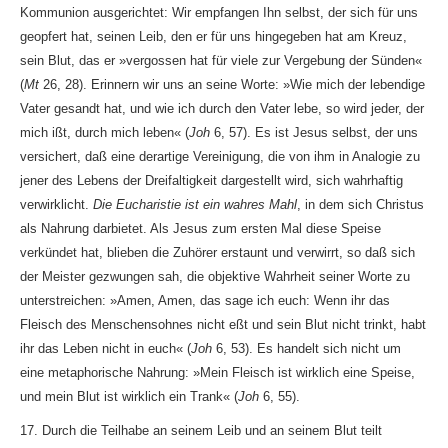
Kommunion ausgerichtet: Wir empfangen Ihn selbst, der sich für uns
geopfert hat, seinen Leib, den er für uns hingegeben hat am Kreuz,
sein Blut, das er »vergossen hat für viele zur Vergebung der Sünden«
(
Mt
26, 28). Erinnern wir uns an seine Worte: »Wie mich der lebendige
Vater gesandt hat, und wie ich durch den Vater lebe, so wird jeder, der
mich ißt, durch mich leben« (
Joh
6, 57). Es ist Jesus selbst, der uns
versichert, daß eine derartige Vereinigung, die von ihm in Analogie zu
jener des Lebens der Dreifaltigkeit dargestellt wird, sich wahrhaftig
verwirklicht.
Die Eucharistie ist ein wahres Mahl
, in dem sich Christus
als Nahrung darbietet. Als Jesus zum ersten Mal diese Speise
verkündet hat, blieben die Zuhörer erstaunt und verwirrt, so daß sich
der Meister gezwungen sah, die objektive Wahrheit seiner Worte zu
unterstreichen: »Amen, Amen, das sage ich euch: Wenn ihr das
Fleisch des Menschensohnes nicht eßt und sein Blut nicht trinkt, habt
ihr das Leben nicht in euch« (
Joh
6, 53). Es handelt sich nicht um
eine metaphorische Nahrung: »Mein Fleisch ist wirklich eine Speise,
und mein Blut ist wirklich ein Trank« (
Joh
6, 55).
17. Durch die Teilhabe an seinem Leib und an seinem Blut teilt