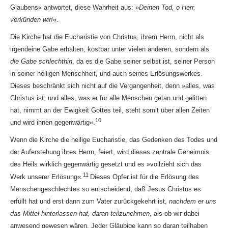
Glaubens« antwortet, diese Wahrheit aus: »
Deinen Tod, o Herr,
verkünden wir!
«.
Die Kirche hat die Eucharistie von Christus, ihrem Herrn, nicht als
irgendeine Gabe erhalten, kostbar unter vielen anderen, sondern als
die Gabe schlechthin
, da es die Gabe seiner selbst ist, seiner Person
in seiner heiligen Menschheit, und auch seines Erlösungswerkes.
Dieses beschränkt sich nicht auf die Vergangenheit, denn »alles, was
Christus ist, und alles, was er für alle Menschen getan und gelitten
hat, nimmt an der Ewigkeit Gottes teil, steht somit über allen Zeiten
10
und wird ihnen gegenwärtig«.
Wenn die Kirche die heilige Eucharistie, das Gedenken des Todes und
der Auferstehung ihres Herrn, feiert, wird dieses zentrale Geheimnis
des Heils wirklich gegenwärtig gesetzt und es »vollzieht sich das
11
Werk unserer Erlösung«.
Dieses Opfer ist für die Erlösung des
Menschengeschlechtes so entscheidend, daß Jesus Christus es
erfüllt hat und erst dann zum Vater zurückgekehrt ist,
nachdem er uns
das Mittel hinterlassen hat, daran teilzunehmen
, als ob wir dabei
anwesend gewesen wären. Jeder Gläubige kann so daran teilhaben