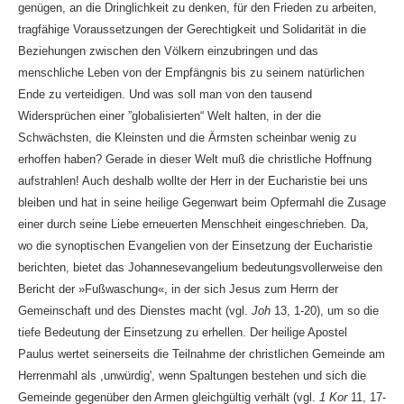
genügen, an die Dringlichkeit zu denken, für den Frieden zu arbeiten,
tragfähige Voraussetzungen der Gerechtigkeit und Solidarität in die
Beziehungen zwischen den Völkern einzubringen und das
menschliche Leben von der Empfängnis bis zu seinem natürlichen
Ende zu verteidigen. Und was soll man von den tausend
Widersprüchen einer ”globalisierten“ Welt halten, in der die
Schwächsten, die Kleinsten und die Ärmsten scheinbar wenig zu
erhoffen haben? Gerade in dieser Welt muß die christliche Hoffnung
aufstrahlen! Auch deshalb wollte der Herr in der Eucharistie bei uns
bleiben und hat in seine heilige Gegenwart beim Opfermahl die Zusage
einer durch seine Liebe erneuerten Menschheit eingeschrieben. Da,
wo die synoptischen Evangelien von der Einsetzung der Eucharistie
berichten, bietet das Johannesevangelium bedeutungsvollerweise den
Bericht der »Fußwaschung«, in der sich Jesus zum Herrn der
Gemeinschaft und des Dienstes macht (vgl.
Joh
13, 1-20), um so die
tiefe Bedeutung der Einsetzung zu erhellen. Der heilige Apostel
Paulus wertet seinerseits die Teilnahme der christlichen Gemeinde am
Herrenmahl als ,unwürdig', wenn Spaltungen bestehen und sich die
Gemeinde gegenüber den Armen gleichgültig verhält (vgl.
1 Kor
11, 17-