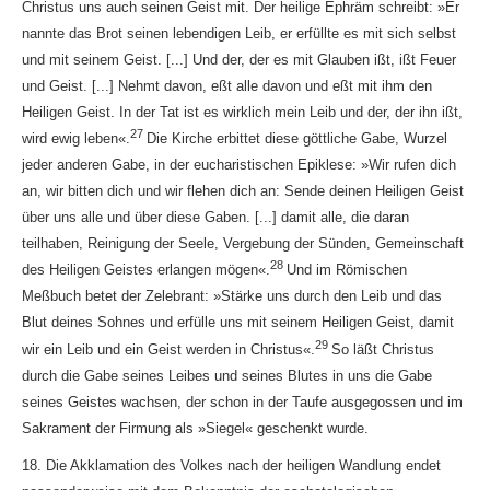
Christus uns auch seinen Geist mit. Der heilige Ephräm schreibt: »Er
nannte das Brot seinen lebendigen Leib, er erfüllte es mit sich selbst
und mit seinem Geist. [...] Und der, der es mit Glauben ißt, ißt Feuer
und Geist. [...] Nehmt davon, eßt alle davon und eßt mit ihm den
Heiligen Geist. In der Tat ist es wirklich mein Leib und der, der ihn ißt,
27
wird ewig leben«.
Die Kirche erbittet diese göttliche Gabe, Wurzel
jeder anderen Gabe, in der eucharistischen Epiklese: »Wir rufen dich
an, wir bitten dich und wir flehen dich an: Sende deinen Heiligen Geist
über uns alle und über diese Gaben. [...] damit alle, die daran
teilhaben, Reinigung der Seele, Vergebung der Sünden, Gemeinschaft
28
des Heiligen Geistes erlangen mögen«.
Und im Römischen
Meßbuch betet der Zelebrant: »Stärke uns durch den Leib und das
Blut deines Sohnes und erfülle uns mit seinem Heiligen Geist, damit
29
wir ein Leib und ein Geist werden in Christus«.
So läßt Christus
durch die Gabe seines Leibes und seines Blutes in uns die Gabe
seines Geistes wachsen, der schon in der Taufe ausgegossen und im
Sakrament der Firmung als »Siegel« geschenkt wurde.
18. Die Akklamation des Volkes nach der heiligen Wandlung endet