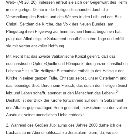
Welt« (
Mt
28, 20); indessen erfreut sie sich der Gegenwart des Herrn
in einzigartiger Dichte in der heiligen Eucharistie durch die
Verwandlung des Brotes und des Weines in den Leib und das Blut
Christi. Seitdem die Kirche, das Volk des Neuen Bundes, am
Pfingsttag ihren Pilgerweg zur himmlischen Heimat begonnen hat,
prägt das Allerheiligste Sakrament unaufhörlich ihre Tage und erfüllt
sie mit vertrauensvoller Hoffnung.
Mit Recht hat das Zweite Vatikanische Konzil gelehrt, daß das
eucharistische Opfer »Quelle und Höhepunkt des ganzen christlichen
1
Lebens«
ist. »Die Heiligste Eucharistie enthält ja das Heilsgut der
Kirche in seiner ganzen Fülle, Christus selbst, unser Osterlamm und
das lebendige Brot. Durch sein Fleisch, das durch den Heiligen Geist
2
lebt und Leben schafft, spendet er den Menschen das Leben«.
Deshalb ist der Blick der Kirche fortwährend auf den im Sakrament
des Altares gegenwärtigen Herrn gerichtet, in welchem sie den vollen
Ausdruck seiner unendlichen Liebe entdeckt.
2. Während des Großen Jubiläums des Jahres 2000 durfte ich die
Eucharistie im Abendmahlssaal zu Jerusalem feiern; da, wo sie