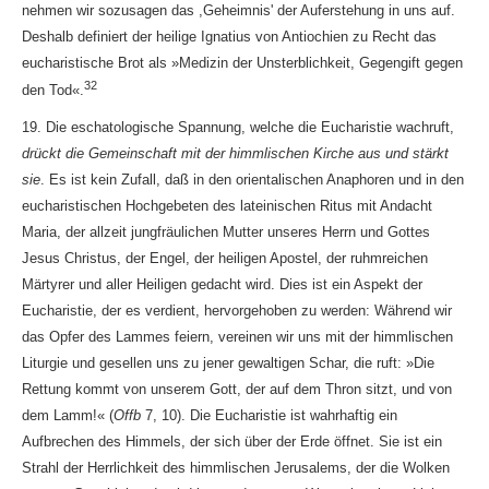
nehmen wir sozusagen das ,Geheimnis' der Auferstehung in uns auf.
Deshalb definiert der heilige Ignatius von Antiochien zu Recht das
eucharistische Brot als »Medizin der Unsterblichkeit, Gegengift gegen
32
den Tod«.
19. Die eschatologische Spannung, welche die Eucharistie wachruft,
drückt die Gemeinschaft mit der himmlischen Kirche aus und stärkt
sie
. Es ist kein Zufall, daß in den orientalischen Anaphoren und in den
eucharistischen Hochgebeten des lateinischen Ritus mit Andacht
Maria, der allzeit jungfräulichen Mutter unseres Herrn und Gottes
Jesus Christus, der Engel, der heiligen Apostel, der ruhmreichen
Märtyrer und aller Heiligen gedacht wird. Dies ist ein Aspekt der
Eucharistie, der es verdient, hervorgehoben zu werden: Während wir
das Opfer des Lammes feiern, vereinen wir uns mit der himmlischen
Liturgie und gesellen uns zu jener gewaltigen Schar, die ruft: »Die
Rettung kommt von unserem Gott, der auf dem Thron sitzt, und von
dem Lamm!« (
Offb
7, 10). Die Eucharistie ist wahrhaftig ein
Aufbrechen des Himmels, der sich über der Erde öffnet. Sie ist ein
Strahl der Herrlichkeit des himmlischen Jerusalems, der die Wolken