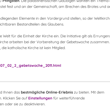
zu
Pfingsten
. Die palästinensischen Gläubigen wählten ein Thema
postel fest und an der Gemeinschaft, am Brechen des Brotes und 
ndlegenden Elemente in den Vordergrund stellen, so der Weltkirche
chtbaren Bestandteilen des Glaubens.
elt für die Einheit der Kirche ein. Die Initiative gilt als Errunge
Kirche arbeiten bei der Vorbereitung der Gebetswoche zusamme
ie katholische Kirche ist kein Mitglied.
_07_02_2_gebetswoche_2011.html
nd Ihnen das
bestmögliche Online-Erlebnis
zu bieten. Mit dem
. Klicken Sie auf
Einstellungen
für weiterführende
r
LINK-Hinweis
Disclaimer
Datenschutzerklärung
Über uns
Kontakt
n oder sie zu deaktivieren.