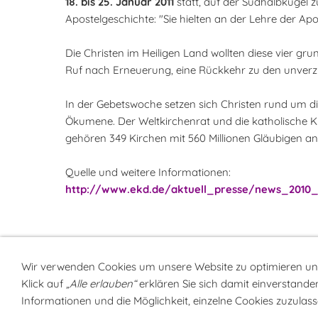
18. bis 25. Januar 2011
statt, auf der Südhalbkugel 
Apostelgeschichte: "Sie hielten an der Lehre der A
Die Christen im Heiligen Land wollten diese vier gru
Ruf nach Erneuerung, eine Rückkehr zu den unverzi
In der Gebetswoche setzen sich Christen rund um die W
Ökumene. Der Weltkirchenrat und die katholische 
gehören 349 Kirchen mit 560 Millionen Gläubigen an, d
Quelle und weitere Informationen:
http://www.ekd.de/aktuell_presse/news_2010
Wir verwenden Cookies um unsere Website zu optimieren u
Klick auf
„Alle erlauben“
erklären Sie sich damit einverstanden
Sitemap
NEWSlette
Informationen und die Möglichkeit, einzelne Cookies zuzulasse