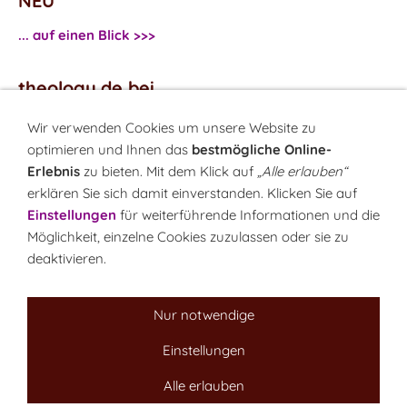
NEU
... auf einen Blick >>>
theology.de bei
...
Facebook
Wir verwenden Cookies um unsere Website zu
...
Twitter
optimieren und Ihnen das
bestmögliche Online-
Erlebnis
zu bieten. Mit dem Klick auf
„Alle erlauben“
erklären Sie sich damit einverstanden. Klicken Sie auf
Monatsrätsel
Einstellungen
für weiterführende Informationen und die
Rätseln & Gewinnen!
Möglichkeit, einzelne Cookies zuzulassen oder sie zu
deaktivieren.
Seit 18.10.1999
Nur notwendige
Einstellungen
Sitemap
NEWSletter
LINK-Hinweis
Disclaimer
Alle erlauben
Datenschutzerklärung
Über uns
Kontakt
Impressum
Cookies