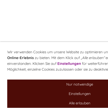
Wir verwenden Cookies um unsere Website zu optimieren u
Online-Erlebnis
zu bieten. Mit dem Klick auf
„Alle erlauben“
er
einverstanden. Klicken Sie auf
Einstellungen
für weiterführe
Möglichkeit, einzelne Cookies zuzulassen oder sie zu deaktivi
Nur notwendige
Einstellungen
Alle erlauben