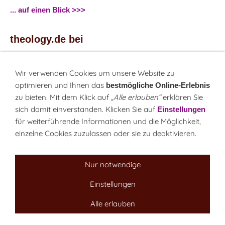
... auf einen Blick >>>
theology.de bei
...
Facebook
...
Twitter
Wir verwenden Cookies um unsere Website zu
optimieren und Ihnen das
bestmögliche Online-Erlebnis
zu bieten. Mit dem Klick auf
„Alle erlauben“
erklären Sie
Monatsrätsel
sich damit einverstanden. Klicken Sie auf
Einstellungen
Rätseln & Gewinnen!
für weiterführende Informationen und die Möglichkeit,
einzelne Cookies zuzulassen oder sie zu deaktivieren.
Seit 18.10.1999
Nur notwendige
Einstellungen
Sitemap
NEWSletter
LINK-Hinweis
Disclaimer
Alle erlauben
Datenschutzerklärung
Über uns
Kontakt
Impressum
Cookies