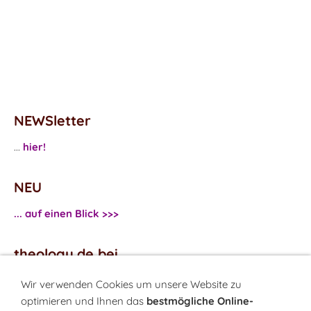
NEWSletter
...
hier!
NEU
... auf einen Blick >>>
theology.de bei
...
Facebook
Wir verwenden Cookies um unsere Website zu
...
Twitter
optimieren und Ihnen das
bestmögliche Online-