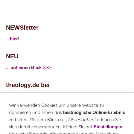
NEWSletter
...
hier!
NEU
... auf einen Blick >>>
theology.de bei
...
Facebook
...
Twitter
Wir verwenden Cookies um unsere Website zu
optimieren und Ihnen das
bestmögliche Online-Erlebnis
zu bieten. Mit dem Klick auf
„Alle erlauben“
erklären Sie
Monatsrätsel
sich damit einverstanden. Klicken Sie auf
Einstellungen
Rätseln & Gewinnen!
für weiterführende Informationen und die Möglichkeit,