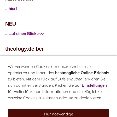
...
hier!
NEU
... auf einen Blick >>>
theology.de bei
...
Facebook
...
Twitter
Wir verwenden Cookies um unsere Website zu
optimieren und Ihnen das
bestmögliche Online-Erlebnis
zu bieten. Mit dem Klick auf
„Alle erlauben“
erklären Sie
Monatsrätsel
sich damit einverstanden. Klicken Sie auf
Einstellungen
Rätseln & Gewinnen!
für weiterführende Informationen und die Möglichkeit,
einzelne Cookies zuzulassen oder sie zu deaktivieren.
Seit 18.10.1999
Nur notwendige