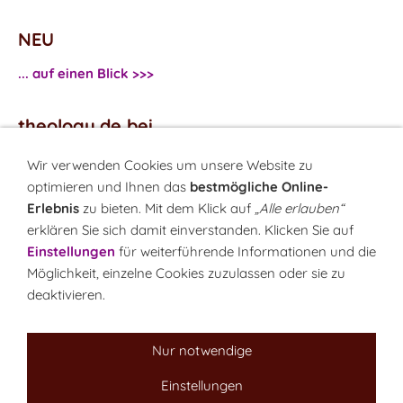
NEU
... auf einen Blick >>>
theology.de bei
...
Facebook
Wir verwenden Cookies um unsere Website zu
...
Twitter
optimieren und Ihnen das
bestmögliche Online-
Erlebnis
zu bieten. Mit dem Klick auf
„Alle erlauben“
erklären Sie sich damit einverstanden. Klicken Sie auf
Monatsrätsel
Einstellungen
für weiterführende Informationen und die
Rätseln & Gewinnen!
Möglichkeit, einzelne Cookies zuzulassen oder sie zu
deaktivieren.
Seit 18.10.1999
Nur notwendige
Einstellungen
Sitemap
NEWSletter
LINK-Hinweis
Disclaimer